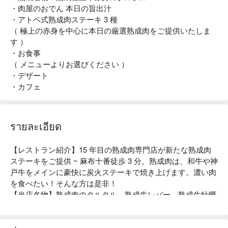
・肉屋のおでん 本日の旨出汁
・アトベ式熟成肉ステーキ 3 種
（ 極上の赤身を中心に本日の厳選熟成肉をご提供いたしま
す ）
・お食事
（ メニューよりお選びください ）
・デザート
・カフェ
รายละเอียด
【レストラン紹介】15 年目の熟成肉専門店が新たな熟成肉
ステーキをご提供 ~ 麻布十番徒歩 3 分。熟成肉は、和牛や神
戸牛をメインに豪快に炭火ステーキで焼き上げます。濃い肉
を食べたい！そんな方は是非！

【当店名物】熟成肉のタルタル、熟成牛レバー、熟成生牡蠣
の肉巻きなど。定番は、発酵熟成のステーキ！特許技術エイ
ジングシートで仕上げたアトベ式熟成肉。発酵菌を活用した
最新発酵技術で肉の旨味「アミノ酸」を 3 倍に引き上げまし