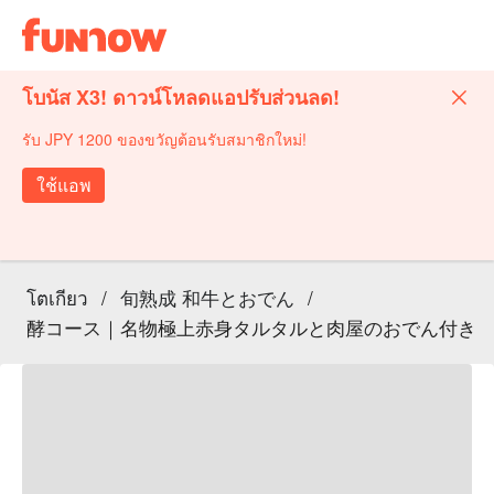
โบนัส X3! ดาวน์โหลดแอปรับส่วนลด!
รับ JPY 1200 ของขวัญต้อนรับสมาชิกใหม่!
ใช้แอพ
โตเกียว
/
旬熟成 和牛とおでん
/
酵コース｜名物極上赤身タルタルと肉屋のおでん付き