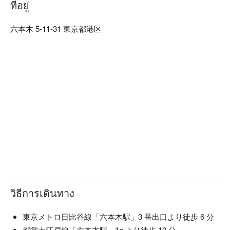
ที่อยู่
た。部位によってその味わいは異なり、肉の味を味わえる炭
火ステーキです。

六本木 5-11-31 東京都港区
【店内雰囲気】古民家の隠れ家レストラン。気取らない、落
ち着いた雰囲気。ゆったりとした時間をお過ごしいただけま
す。
วิธีการเดินทาง
東京メトロ日比谷線「六本木駅」3 番出口より徒歩 6 分
都営大江戸線「六本木駅」1a より徒歩 10 分