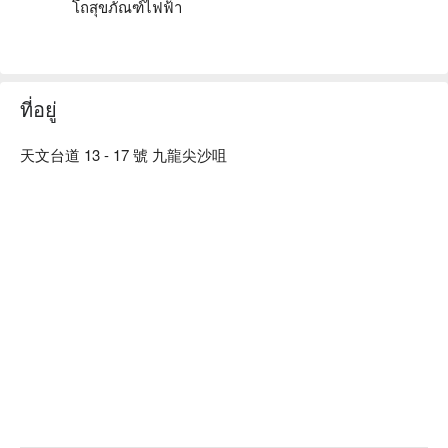
โถสุขภัณฑ์ไฟฟ้า
ที่อยู่
天文台道 13 - 17 號 九龍尖沙咀