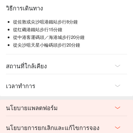
วิธีการเดินทาง
從佐敦或尖沙咀港鐵站步行8分鐘
從红磡港鐵站步行15分鐘
從中港客運碼頭／海港城步行20分鐘
從尖沙咀天星小輪碼頭步行20分鐘
สถานที่ใกล้เคียง
เวลาทำการ
นโยบายแพลตฟอร์ม
นโยบายการยกเลิกและแก้ไขการจอง