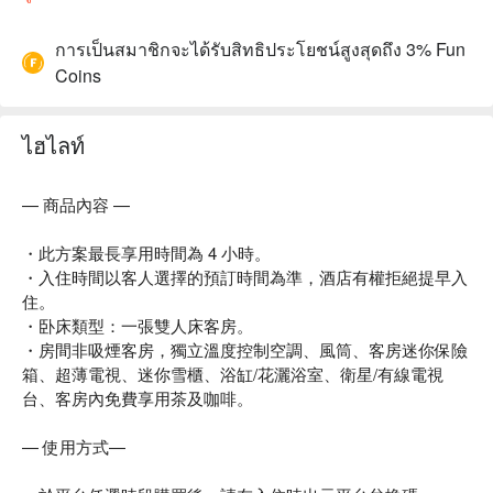
การเป็นสมาชิกจะได้รับสิทธิประโยชน์สูงสุดถึง 3% Fun
Coins
ไฮไลท์
— 商品內容 —
・此方案最長享用時間為 4 小時。
・入住時間以客人選擇的預訂時間為準，酒店有權拒絕提早入
住。
・卧床類型：一張雙人床客房。
・房間非吸煙客房，獨立溫度控制空調、風筒、客房迷你保險
箱、超薄電視、迷你雪櫃、浴缸/花灑浴室、衛星/有線電視
台、客房內免費享用茶及咖啡。
— 使用方式—