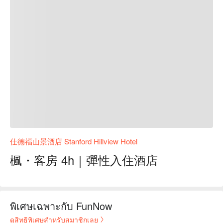
仕德福山景酒店 Stanford Hillview Hotel
楓・客房 4h｜彈性入住酒店
พิเศษเฉพาะกับ FunNow
ดูสิทธิพิเศษสำหรับสมาชิกเลย