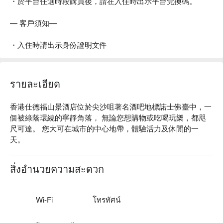
・於平台任選時段購買後，請在入住時出示平台兌換碼。
— 客戶須知—
・入住時請出示身份證明文件
รายละเอียด
香港仕德福山景酒店位於尖沙咀著名酒吧地標諾士佛臺中，一
個被綠蔭環繞的寧靜角落， 無論您想購物或吃喝玩樂，都咫
尺可達。 您大可在城市的中心地帶，體驗活力及休閒的一
天。
สิ่งอำนวยความสะดวก
Wi-Fi
โทรทัศน์