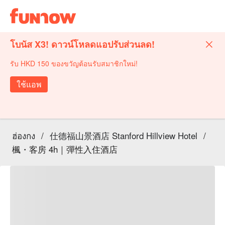
โบนัส X3! ดาวน์โหลดแอปรับส่วนลด!
รับ HKD 150 ของขวัญต้อนรับสมาชิกใหม่!
ใช้แอพ
ฮ่องกง
/
仕德福山景酒店 Stanford Hillview Hotel
/
楓・客房 4h｜彈性入住酒店