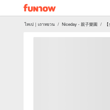
ไทเป｜เถาหยวน
/
Niceday - 親子樂園
/
【