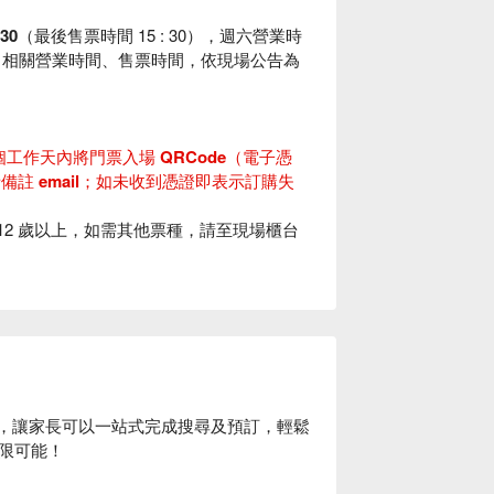
30
（最後售票時間 15 : 30），週六營業時
節不同，相關營業時間、售票時間，依現場公告為
7 個工作天內將門票入場 QRCode（電子憑
者備註 email；如未收到憑證即表示訂購失
12 歲以上，如需其他票種，請至現場櫃台
改辦法，報名者視同同意體驗商之相關規範
即不可取消、更改訂單，亦不得請求退款，購
保養工作，因保養作業而致遊具停駛之處，
世界官網
。
，搭乘時請出示手章）🎡
服務，讓家長可以一站式完成搜尋及預訂，輕鬆
入園但需家長陪同，為安全起見園區內設施大多數
限可能！
臟病、孕婦、高血壓、酒醉、90 公斤以上或