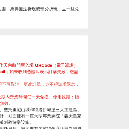
票券入園，票券無法折現或部分折現，且一旦兌
個工作天內將門票入場 QRCode（電子憑證）
email；如未收到憑證即表示訂購失敗，敬請
即不可取消、更改訂單，亦不得請求退款，
有效期內營業時間任一天兌換。
使用效期：指
逾期無效。
、聖托里尼山城和特洛伊城堡三大主題區。
計，裡面擁有一座大型專業劇院「義大皇家
機械刺激遊樂設施。
聖托里尼，裡面擁有各式特色商店與異國風