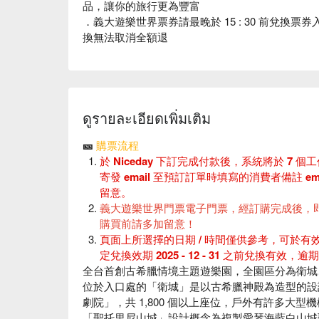
品，讓你的旅行更為豐富
．義大遊樂世界票券請最晚於 15 : 30 前兌換
換無法取消全額退
ดูรายละเอียดเพิ่มเติม
🎫
購票流程
於 Niceday 下訂完成付款後，系統將於 7 
寄發 email 至預訂訂單時填寫的消費者備註 
留意。
義大遊樂世界門票電子門票，經訂購完成後，
購買前請多加留意！
頁面上所選擇的日期 / 時間僅供參考，可於
定兌換效期 2025 - 12 - 31 之前兌換有效，
全台首創古希臘情境主題遊樂園，全園區分為衛城
位於入口處的「衛城」是以古希臘神殿為造型的設
劇院」，共 1,800 個以上座位，戶外有許多大型
「聖托里尼山城」設計概念為複製愛琴海藍白山城