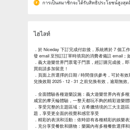
การเป็นสมาชิกจะได้รับสิทธิประโยชน์สูงสุด
ไฮไลท์
．於 Niceday 下訂完成付款後，系統將於 7 個
發 email 至預訂訂單時填寫的消費者備註 ema
．義大遊樂世界門票電子門票，經訂購完成後，即
買前請多加留意！
．頁面上所選擇的日期 / 時間僅供參考，可於有
兌換效期 2025 - 12 - 31 之前兌換有效，逾期無效
．全面體驗各種遊樂設施：義大遊樂世界內有多種
咸宜的摩天輪體驗，一整天都玩不夠的精彩遊樂體
．享受完整的主題區域：古希臘情境的三大主題區
題，享受更全面的視覺和感官享受
．精彩的表演和活動：依時節有各種精彩的娛樂表
．充分享受餐飲和購物：樂園內有多種餐飲選擇和