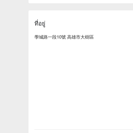
4. 設施開放時間：於開園後 1.5 小時內陸續分項
閉，部分設施將因營業狀況於閉園前 1 小時
必須停止運作，依現場公告為準。為維護遊客
5. 本園嚴禁攜帶危險物品、酒精飲品、腳踏
ที่อยู่
Beta-Cam、S-Vhs、35 厘米大型攝影機、
機）。
學城路一段10號 高雄市大樹區
6. 為顧及您的安全，請遵守各項設施使用規定
7. 為了您與其他遊客的健康及響應菸害防治
8. 已入園之遊客於出口處由服務人員於手臂
9. 園區內部分設施於搭乘時會有濺濕衣物情
10. 為避免影響遊客遊玩的歡樂氣氛，園區
約定好見面時間、地點。
11. 園區內設有投幣式小型置物櫃，可供遊
處敬請見諒。
12. 本園區提供「寵物寄放」「愛心公物租
NT $ 100／次，詳情請洽遊客服務中心。
13. 為維護遊園品質及遊客安全當園區遊客
放（含已持票）。
14. 義大摩天輪屬購買樂園門票遊客之額外
逢摩天輪因故暫停或保養恕不另行補償或退票
乘）相關須知以現場公告為準。