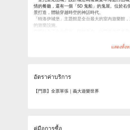
情的餐廳，還有一個「5D 鬼船」的鬼屋。位於
景打造，體驗穿越時空的神話時代。
「特洛伊城堡」主題館是全台最大的室內遊樂館，主
的遊樂設施。
樂園結合了文化藝術、購物美食、休閒度假等多元
暢玩一整天外亦可輕鬆度假！
แสดงทั้ง
อัตราค่าบริการ
【門票】全票單張｜義大遊樂世界
คู่มือการซื้อ