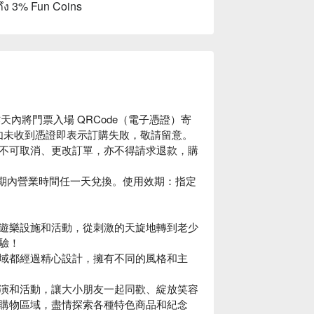
ถึง 3% Fun Coins
工作天內將門票入場 QRCode（電子憑證）寄
il；如未收到憑證即表示訂購失敗，敬請留意。
不可取消、更改訂單，亦不得請求退款，購
效期內營業時間任一天兌換。使用效期：指定
。
遊樂設施和活動，從刺激的天旋地轉到老少
驗！
域都經過精心設計，擁有不同的風格和主
演和活動，讓大小朋友一起同歡、綻放笑容
購物區域，盡情探索各種特色商品和紀念