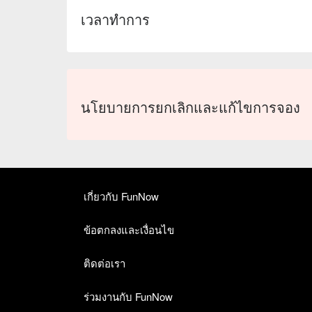
15. 園區獲得穆斯林友善環境認證，園內提
เวลาทำการ
如需使用可向服務人員詢問。
16.
頁面上所選擇的日期僅供參考，可於有效
31 之前兌換有效，逾期無效。
寵物相關
：
不開放寵物入場，提供寵物寄放服
👀
兌換須知
天氣影響：
如遇不可抗力之因素（包含但不限
此門票為一日票（限用一次），持門票 QR C
นโยบายการยกเลิกและแก้ไขการจอง
全，主辦單位得辦理延期或取消活動，並提前
券。
改、終止、變更活動內容細節之權利
頁面上所選擇的日期 / 時間僅供參考，可於
活動成行
：1 組成團
使用效期：指定兌換效期 2025 - 12 - 31 
溫馨提醒：詳細營業時間、使用規範、注意事
⚠️【入館 / 入園注意事項】
เกี่ยวกับ FunNow
患有下列疾病或其他不宜受到過度刺激的遊客
懼高症、氣喘、癲癇、懷孕婦女
ข้อตกลงและเงื่อนไข
義大遊樂世界票券請最晚於
15 : 30 前
兌換票券
兌換無法取消全額退費。
ติดต่อเรา
若現場發現年紀與購買票種不符合，需依照現
ร่วมงานกับ FunNow
關於義大世界｜