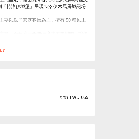
右側「特洛伊城堡」呈現特洛伊木馬屠城記場
要以親子家庭客層為主，擁有 50 種以上
主題，全台唯一希臘情境式主題樂園，讓您
หมด
จาก TWD 669