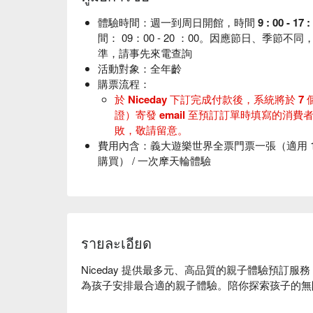
體驗時間：週一到周日開館，時間 9 : 00 - 17 : 
間： 09：00 - 20 ：00。因應節日、季
準，請事先來電查詢
活動對象：
全年齡
購票流程：
於 Niceday 下訂完成付款後，系統將於 
證）寄發 email 至預訂訂單時填寫的消費
敗，敬請留意。
費用內含：義大遊樂世界
全票門票一張（適用 
購買） / 一次摩天輪體驗
費用
不
含
：其他個人消費及未提及費用
注意事項：
請詳閱本頁面所有說明及取消與更
1. 義大遊樂世界電子門票，經訂購完成後，
買前請多加留意！
รายละเอียด
2.
義大遊樂世界全年無休，故每日皆排定設施
敬請見諒。設施維護保養公告請參考
義大遊樂
🎡 門票可體驗摩天輪 1 次（離開園區前請蓋手章
Niceday 提供最多元、高品質的親子體驗預訂
3. 90 公分以下兒童或未滿 3 歲兒童免費
為孩子安排最合適的親子體驗。陪你探索孩子的無
限制身高 90 公分以上兒童方能搭乘；如有心
身體不適者，部分遊樂設施依限制規定搭乘。