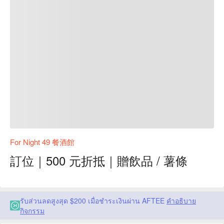
For Night 49 餐酒館
訂位｜500 元折抵｜贈飲品 / 薯條
รับส่วนลดสูงสุด $200 เมื่อชำระเงินผ่าน AFTEE
คำอธิบาย
กิจกรรม