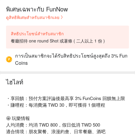
พิเศษเฉพาะกับ FunNow
ดูสิทธิพิเศษสำหรับสมาชิกเลย
สิทธิประโยชน์สำหรับสมาชิก
餐廳招待 one round Shot 或薯條 ( 二人以上 1 份 )
การเป็นสมาชิกจะได้รับสิทธิประโยชน์สูงสุดถึง 3% Fun
Coins
ไฮไลท์
・享回饋：預付方案評論後最高享 3% FunCoins 回饋無上限
・賺哩程：每消費滿 TWD 30，即可獲得 1 個哩程
🤩 玩樂情報
人均消費：均消 TWD 800，假日低消 TWD 500
適合情境：朋友聚餐、浪漫約會、日常餐廳、酒吧