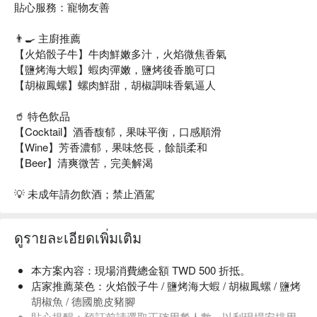
貼心服務：寵物友善
👨‍🍳 主廚推薦
【火焰骰子牛】牛肉鮮嫩多汁，火焰微焦香氣
【鹽烤海大蝦】蝦肉彈嫩，鹽烤後香脆可口
【胡椒鳳螺】螺肉鮮甜，胡椒調味香氣逼人
🥤 特色飲品
【Cocktail】酒香馥郁，果味平衡，口感順滑
【Wine】芳香濃郁，果味悠長，餘韻柔和
【Beer】清爽微苦，完美解渴
💡 未成年請勿飲酒；禁止酒駕
ดูรายละเอียดเพิ่มเติม
本方案內容：現場消費總金額 TWD 500 折抵。
店家推薦菜色：火焰骰子牛 / 鹽烤海大蝦 / 胡椒鳳螺 / 鹽烤
胡椒魚 / 德國脆皮豬腳
貼心提醒：預訂前請選取正確用餐人數，以利現場安排用