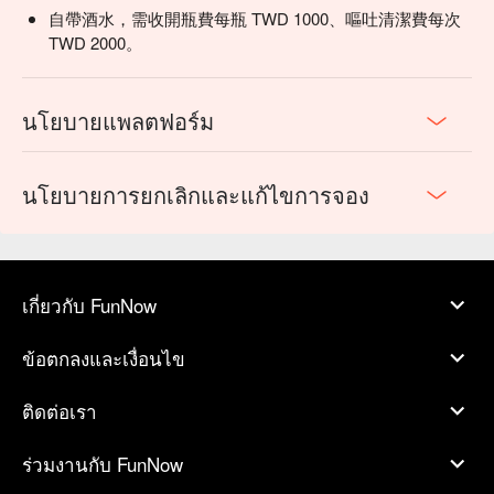
自帶酒水，需收開瓶費每瓶 TWD 1000、嘔吐清潔費每次
TWD 2000。
นโยบายแพลตฟอร์ม
นโยบายการยกเลิกและแก้ไขการจอง
เกี่ยวกับ FunNow
ข้อตกลงและเงื่อนไข
ติดต่อเรา
ร่วมงานกับ FunNow