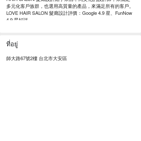
多元化客戶族群，也選用高質量的產品，來滿足所有的客戶。

LOVE HAIR SALON 髮廊設計評價：Google 4.9 星、FunNow 
4.9 星好評

LOVE HAIR SALON 髮廊設計. 服務：主打造型剪髮、染髮、
燙髮。 

LOVE HAIR SALON 髮廊設計推薦：採用進口髮品，好好呵護
ที่อยู่
您的髮絲，店內簡約與舒適。

LOVE HAIR SALON 髮廊設計預約、LOVE HAIR SALON 髮廊
師大路67號2樓 台北市大安區
設計價格立刻查看⬇︎