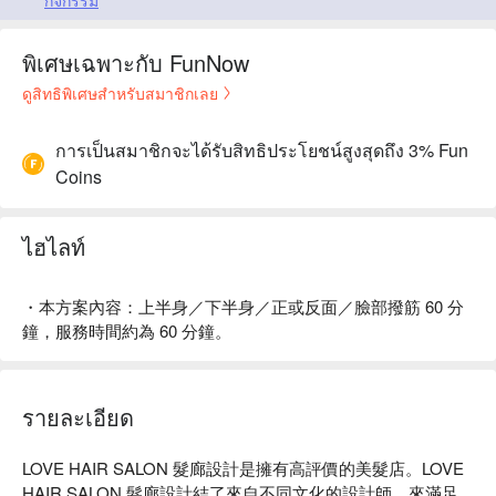
กิจกรรม
พิเศษเฉพาะกับ FunNow
ดูสิทธิพิเศษสำหรับสมาชิกเลย
การเป็นสมาชิกจะได้รับสิทธิประโยชน์สูงสุดถึง 3% Fun
Coins
ไฮไลท์
・本方案內容：上半身／下半身／正或反面／臉部撥筋 60 分
鐘，服務時間約為 60 分鐘。
รายละเอียด
LOVE HAIR SALON 髮廊設計是擁有高評價的美髮店。LOVE 
HAIR SALON 髮廊設計結了來自不同文化的設計師，來滿足