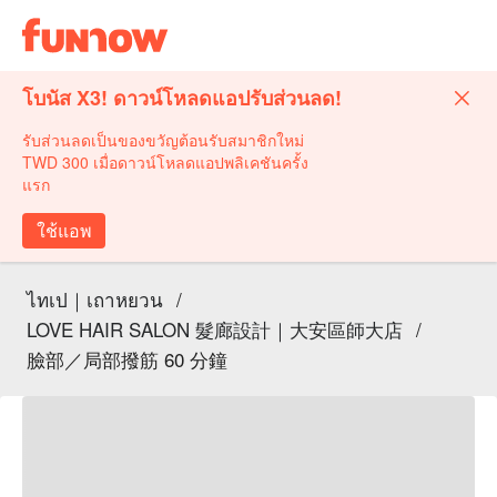
โบนัส X3! ดาวน์โหลดแอปรับส่วนลด!
รับส่วนลดเป็นของขวัญต้อนรับสมาชิกใหม่
TWD 300 เมื่อดาวน์โหลดแอปพลิเคชันครั้ง
แรก
ใช้แอพ
ไทเป｜เถาหยวน
/
LOVE HAIR SALON 髮廊設計｜大安區師大店
/
臉部／局部撥筋 60 分鐘