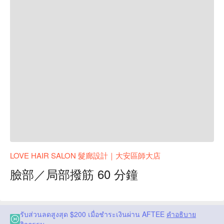
LOVE HAIR SALON 髮廊設計｜大安區師大店
臉部／局部撥筋 60 分鐘
รับส่วนลดสูงสุด $200 เมื่อชำระเงินผ่าน AFTEE
คำอธิบาย