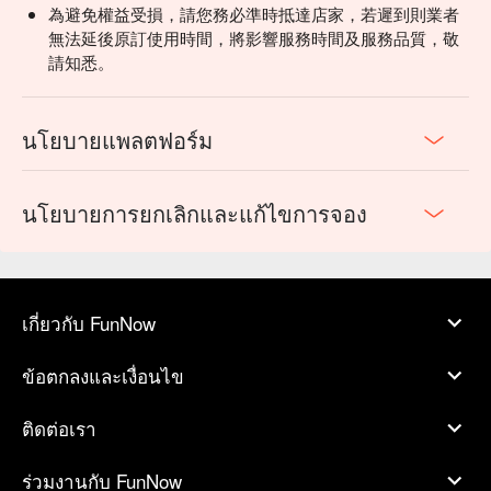
為避免權益受損，請您務必準時抵達店家，若遲到則業者
無法延後原訂使用時間，將影響服務時間及服務品質，敬
請知悉。
นโยบายแพลตฟอร์ม
นโยบายการยกเลิกและแก้ไขการจอง
เกี่ยวกับ FunNow
ข้อตกลงและเงื่อนไข
ติดต่อเรา
ร่วมงานกับ FunNow