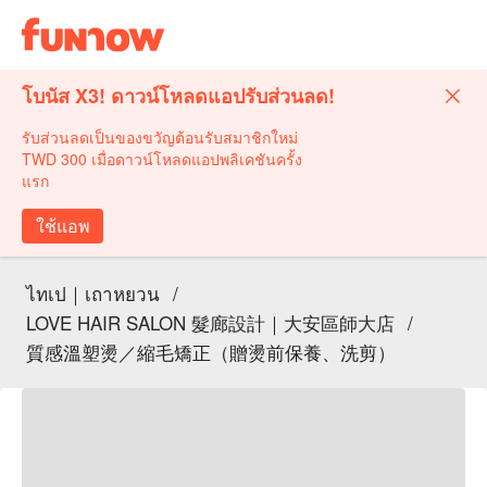
โบนัส X3! ดาวน์โหลดแอปรับส่วนลด!
รับส่วนลดเป็นของขวัญต้อนรับสมาชิกใหม่
TWD 300 เมื่อดาวน์โหลดแอปพลิเคชันครั้ง
แรก
ใช้แอพ
ไทเป｜เถาหยวน
/
LOVE HAIR SALON 髮廊設計｜大安區師大店
/
質感溫塑燙／縮毛矯正（贈燙前保養、洗剪）