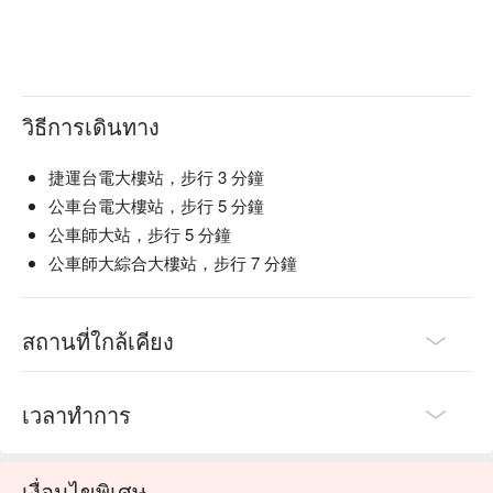
วิธีการเดินทาง
捷運台電大樓站，步行 3 分鐘
公車台電大樓站，步行 5 分鐘
公車師大站，步行 5 分鐘
公車師大綜合大樓站，步行 7 分鐘
สถานที่ใกล้เคียง
เวลาทำการ
เงื่อนไขพิเศษ