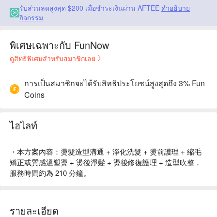
รับส่วนลดสูงสุด $200 เมื่อชำระเงินผ่าน AFTEE
คำอธิบาย
กิจกรรม
พิเศษเฉพาะกับ FunNow
ดูสิทธิพิเศษสำหรับสมาชิกเลย
การเป็นสมาชิกจะได้รับสิทธิประโยชน์สูงสุดถึง 3% Fun
Coins
ไฮไลท์
・本方案內容：燙髮造型溝通 + 淨化洗髮 + 燙前護理 + 縮毛
矯正或質感溫塑燙 + 燙後淨髮 + 燙後修復護理 + 造型吹整，
服務時間約為 210 分鐘。
รายละเอียด