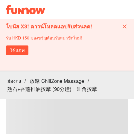
โบนัส X3! ดาวน์โหลดแอปรับส่วนลด!
รับ HKD 150 ของขวัญต้อนรับสมาชิกใหม่!
ใช้แอพ
ฮ่องกง
/
放鬆 ChillZone Massage
/
熱石+香薰推油按摩 (90分鐘)｜旺角按摩