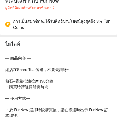
พิเศษเฉพาะกับ FunNow
ดูสิทธิพิเศษสำหรับสมาชิกเลย
การเป็นสมาชิกจะได้รับสิทธิประโยชน์สูงสุดถึง 3% Fun
Coins
ไฮไลท์
— 商品內容 —
總店在Share Tea 旁邊，不要去錯呀~
熱石+香薰推油按摩 (90分鐘)
・購買時請選擇所需時間
— 使用方式—
・於 FunNow 選擇時段購買後，請在抵達時出示 FunNow 訂
單編號。