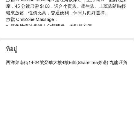
摩，45 分鐘只需 $168，適合小資族、學生族、上班族隨時輕
鬆來放鬆，性價比高，交通便利，休息片刻好選擇。

放鬆 ChillZone Massage：

a. 旺角地鐵站步行 1 分鐘即達，地點超方便

b. 高性價比足底按摩，按壓舒適到位，是忙碌都市人下班、假
日放鬆腳部疲勞的好選擇

旺角按摩 - 放鬆 ChillZone Massage 立刻預訂
ที่อยู่
西洋菜南街14-24號榮華大樓4樓E室(Share Tea旁邊) 九龍旺角