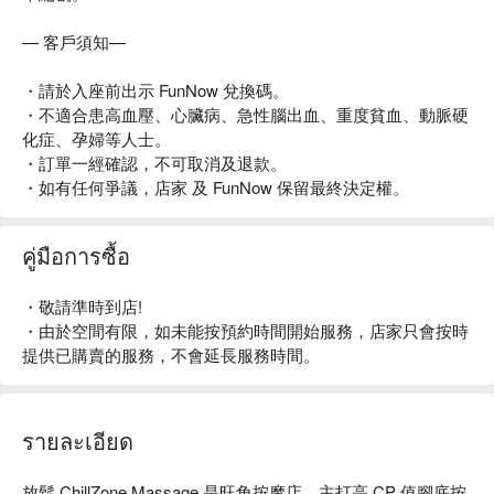
— 客戶須知—
・請於入座前出示 FunNow 兌換碼。
・不適合患高血壓、心臟病、急性腦出血、重度貧血、動脈硬
化症、孕婦等人士。
・訂單一經確認，不可取消及退款。
・如有任何爭議，店家 及 FunNow 保留最終決定權。
คู่มือการซื้อ
・敬請準時到店!
・由於空間有限，如未能按預約時間開始服務，店家只會按時
提供已購賣的服務，不會延長服務時間。
รายละเอียด
放鬆 ChillZone Massage 是旺角按摩店，主打高 CP 值腳底按