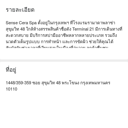
รายละเอียด
Sense Cera Spa ตั้งอยู่ในกรุงเทพฯ ที่โรงแรมรามาดาพลาซ่า
สุขุมวิท 48 ใกล้ห้างสรรพสินค้าชื่อดัง Terminal 21 มีการเดินทางที่
สะดวกสบาย มีบริการสปามืออาชีพหลากหลายประเภท รวมถึง
นวดตัวเต็มรูปแบบ การทำหน้า และการขัดผิว ช่วยให้คุณได้
สัมผัสกับช่วงเวลาที่เงียบสงบในเมืองที่วุ่นวาย ลูกค้าชื่นชม
คุณภาพการบริการและบรรยากาศที่สะดวกสบาย ทำให้เหมาะ
สำหรับนักท่องเที่ยวและคนท้องถิ่นที่ต้องการผ่อนคลาย ไม่ว่าคุณ
จะเป็นคู่รัก เพื่อน หรือมาเที่ยวคนเดียว Sense Cera Spa คือทาง
ที่อยู่
เลือกที่เหมาะสมสำหรับคุณ จองผ่าน FunNow เพื่อรับส่วนลด!
1448/359-359 ซอย สุขุมวิท 48 พระโขนง กรุงเทพมหานคร
10110