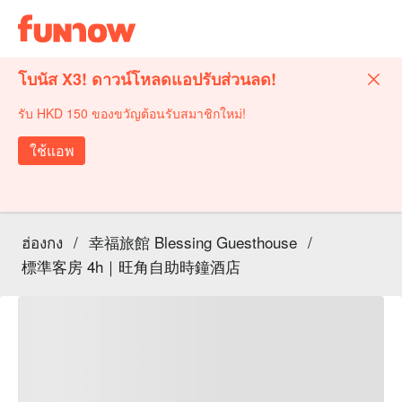
โบนัส X3! ดาวน์โหลดแอปรับส่วนลด!
รับ HKD 150 ของขวัญต้อนรับสมาชิกใหม่!
ใช้แอพ
ฮ่องกง
/
幸福旅館 Blessing Guesthouse
/
標準客房 4h｜旺角自助時鐘酒店