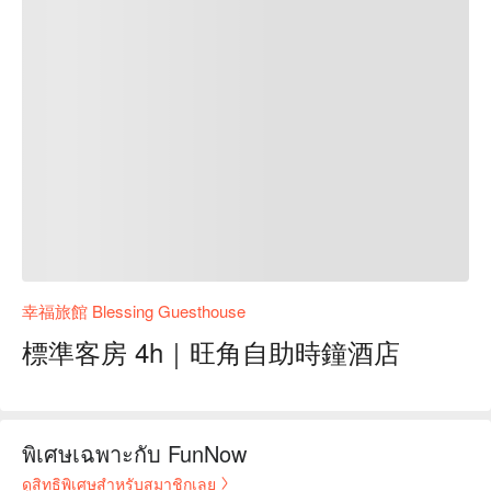
幸福旅館 Blessing Guesthouse
標準客房 4h｜旺角自助時鐘酒店
พิเศษเฉพาะกับ FunNow
ดูสิทธิพิเศษสำหรับสมาชิกเลย