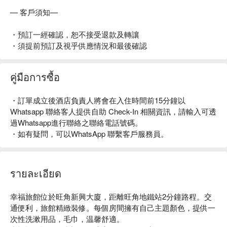
— 客戶須知—
・預訂一經確認，恕不接受退款及轉讓
・須提前預訂及視乎供應情況和最後確認
คู่มือการซื้อ
・訂單成立後酒店負責人將會在入住時間前15分鐘以
Whatsapp 聯絡客人提供自助 Check-In 相關資訊，請輸入可透
過Whatsapp進行聯絡之聯絡電話號碼。
・如有疑問，可以WhatsApp 聯繫客戶服務員。
รายละเอียด
幸福旅館位於旺角新興大廈，距離旺角地鐵站2分鐘路程。交
通便利，旅館精緻裝修。每個房間擁有自己主題顏色，提供一
次性洗漱用品，毛巾，温馨舒適。
