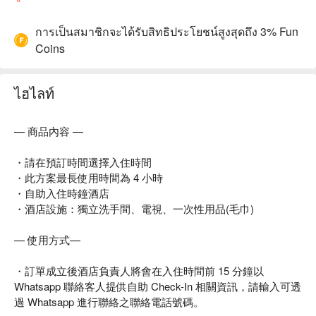
การเป็นสมาชิกจะได้รับสิทธิประโยชน์สูงสุดถึง 3% Fun
Coins
ไฮไลท์
— 商品內容 —
・請在預訂時間選擇入住時間
・此方案最長使用時間為 4 小時
・自助入住時鐘酒店
・酒店設施：獨立洗手間、電視、一次性用品(毛巾)
— 使用方式—
・訂單成立後酒店負責人將會在入住時間前 15 分鐘以
Whatsapp 聯絡客人提供自助 Check-In 相關資訊，請輸入可透
過 Whatsapp 進行聯絡之聯絡電話號碼。