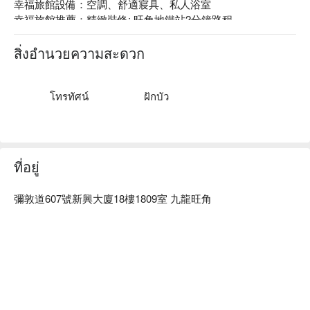
幸福旅館設備：空調、舒適寢具、私人浴室

幸福旅館推薦：精緻裝修; 旺角地鐵站2分鐘路程

幸福旅館爆房、幸福旅館優惠資訊立刻查看⬇︎
สิ่งอำนวยความสะดวก
โทรทัศน์
ฝักบัว
ที่อยู่
彌敦道607號新興大廈18樓1809室 九龍旺角