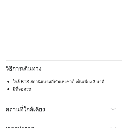
3 ใช้เวลาเดินประมาณ 2 นาที สะดวกมาก นอกจากนี้ยังใกล้กับ
ห้างสรรพสินค้า MBK และอนุสาวรีย์ชัยสมรภูมิ ทำให้คุณสามารถ
เดินทางไปได้อย่างง่ายดายหลังจากช้อปปิ้ง  

Kiriya Spa (BTS National Stadium) จอง, Kiriya Spa (BTS 
National Stadium) ราคา, Kiriya Spa (BTS National Stadium) 
โปรโมชั่น ดูทันที⬇︎
วิธีการเดินทาง
ใกล้ BTS สถานีสนามกีฬาแห่งชาติ เดินเพียง 3 นาที
มีที่จอดรถ
สถานที่ใกล้เคียง