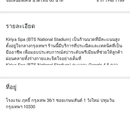
รายละเอียด
Kiriya Spa (BTS National Stadium) เป็นร้านนวดที่มีคะแนนสูง
ตั้งอยู่ใจกลางกรุงเทพฯ ร้านนี้มีบริการที่ประณีตและเทคนิคที่เป็น
มืออาชีพ เพื่อมอบประสบการณ์สปาระดับพรีเมียมที่ช่วยให้ลูกค้า
ผ่อนคลายทั้งร่างกายและจิตใจอย่างเต็มที่  

Kiriya Spa (BTS National Stadium) คะแนน: Google 4.5 ดาว  

บรรยากาศภายในร้านทันสมัยหรูหรา การตกแต่งเรียบหรูสบาย
ตา สร้างบรรยากาศที่เงียบสงบและเป็นส่วนตัว พื้นที่นวดที่แยก
ออกมาให้คุณได้เพลิดเพลินกับการรักษาโดยไม่ถูกรบกวน เป็น
ที่อยู่
สถานที่ที่เหมาะสำหรับการหลบหนีจากความวุ่นวายของเมือง  

นักบำบัดที่ Kiriya Spa ทุกคนได้รับการฝึกอบรมอย่างมืออาชีพ มี
โรงแรม ฦทธิ์ กรุงเทพ 36/1 ซอยเกษมสันต์ 1 วังใหม่ ปทุมวัน
ทักษะที่ชำนาญและใส่ใจ ไม่ว่าจะเป็นการนวดด้วยน้ำมันหอม
กรุงเทพฯ 10330
ระเหยเพื่อบรรเทาความเครียด หรือการนวดด้วยหินร้อนเพื่อการ
ผ่อนคลายลึก ก็สามารถช่วยบรรเทาความเหนื่อยล้าของคุณได้
อย่างมีประสิทธิภาพ ให้คุณได้สัมผัสการดูแลอย่างมืออาชีพ  

ร้านตั้งอยู่ใกล้สถานี BTS National Stadium เดินออกจากทางออก 