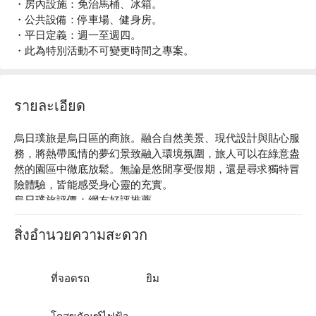
・房內設施：免治馬桶、冰箱。
・公共設備：停車場、健身房。
・平日定義：週一至週四。
・此為特別活動不可變更時間之專案。
รายละเอียด
烏日璞旅是烏日區的商旅。融合自然美景、現代設計與貼心服
務，將熱帶風情的夢幻景致融入環境氛圍，旅人可以在綠意盎
然的園區中徹底放鬆。無論是悠閒享受假期，還是尋求獨特冒
險體驗，皆能感受身心靈的充實。

烏日璞旅評價：網友好評推薦

烏日璞旅推薦：各式房型配有精緻床寢及完善設施，結合天然
人文元素，所有細節面面俱到，讓您的旅程更加輕鬆愉快。不
สิ่งอำนวยความสะดวก
僅適合度假，豐富彈性空間也適合舉辦多樣活動，共度美好回
憶。

烏日璞旅優惠、烏日璞旅住宿方案、烏日璞旅休息方案立刻查
ที่จอดรถ
ยิม
看⬇︎
โถสุขภัณฑ์ไฟฟ้า