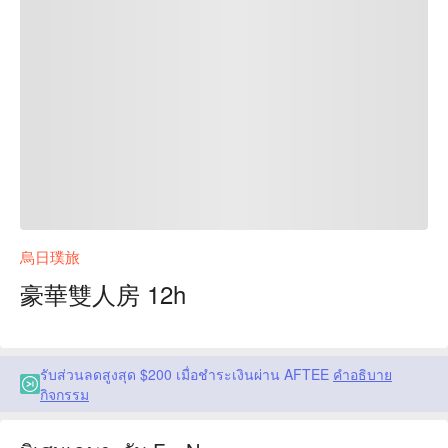
烏日璞旅
豪華雙人房 12h
รับส่วนลดสูงสุด $200 เมื่อชำระเงินผ่าน AFTEE
คำอธิบาย
กิจกรรม