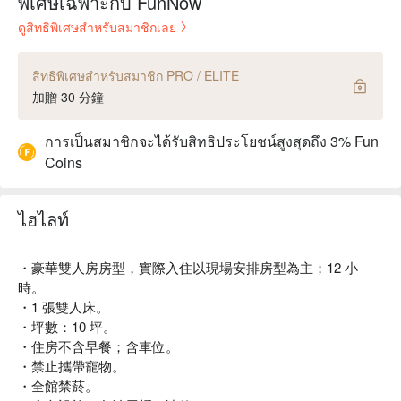
พิเศษเฉพาะกับ FunNow
ดูสิทธิพิเศษสำหรับสมาชิกเลย
สิทธิพิเศษสำหรับสมาชิก PRO / ELITE
加贈 30 分鐘
การเป็นสมาชิกจะได้รับสิทธิประโยชน์สูงสุดถึง 3% Fun
Coins
ไฮไลท์
・豪華雙人房房型，實際入住以現場安排房型為主；12 小
時。
・1 張雙人床。
・坪數：10 坪。
・住房不含早餐；含車位。
・禁止攜帶寵物。
・全館禁菸。