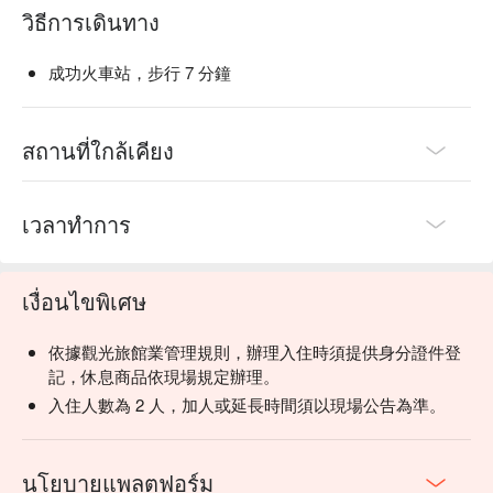
วิธีการเดินทาง
成功火車站，步行 7 分鐘
สถานที่ใกล้เคียง
เวลาทำการ
เงื่อนไขพิเศษ
依據觀光旅館業管理規則，辦理入住時須提供身分證件登
記，休息商品依現場規定辦理。
入住人數為 2 人，加人或延長時間須以現場公告為準。
นโยบายแพลตฟอร์ม