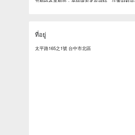
花顏悅色美顏堂：老師擁有多年經驗，注重材料的
料，小心呵護你我的肌膚。

花顏悅色美顏堂預約、花顏悅色美顏堂價格立刻查看
ที่อยู่
太平路165之1號 台中市北區