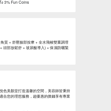
ถึง 3% Fun Coins
角質 + 舒壓臉部按摩 + 全水飛梭雙重調理
+ 頭部放鬆舒 + 玻尿酸導入) + 保濕防曬緊
悅色美顏堂打造溫馨的空間，美容師皆秉持
適合您的理想服務，超優惠的價錢享有專業