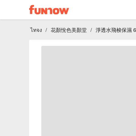
ไทจง
/
花顏悅色美顏堂
/
淨透水飛梭保濕 6