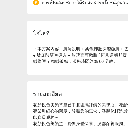
การเป็นสมาชิกจะได้รับสิทธิประโยชน์สูงสุด
ไฮไลท์
・本方案內容：膚況說明 + 柔敏卸妝深層潔膚 + 去
+ 玻尿酸雙重導入 + 玫瑰面膜敷臉 ( 同步肩頸舒緩 
緻修護 + 精緻茶點，服務時間約為 60 分鐘。
รายละเอียด
花顏悅色美顏堂是台中北區高評價的美學店。花顏
專業與細心的態度，聆聽您的需求，客製化打造最
師資級服務～

花顏悅色美顏堂：提供身體保養、臉部保養服務。
