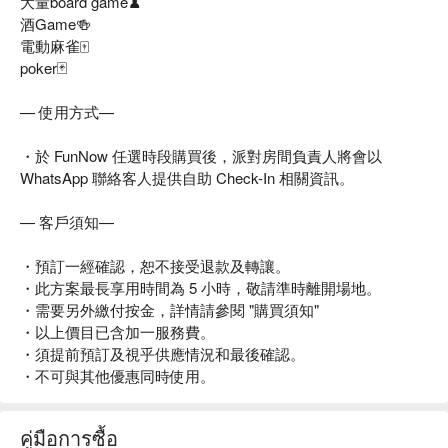
大量board game♟
酒Game🍻
電動麻雀🀄️
poker🃏
— 使用方式—
・於 FunNow 任選時段購買後，派對房間負責人將會以
WhatsApp 聯絡客人提供自助 Check-In 相關資訊。
— 客戶須知—
・預訂一經確認，恕不接受退款及轉讓。
・此方案最長享用時間為 5 小時，敬請準時離開場地。
・需要另外繳付按金，詳情請參閱 "購買須知"
・以上價目已含加一服務費。
・須提前預訂及視乎供應情況和最後確認。
・不可與其他優惠同時使用。
คู่มือการซื้อ