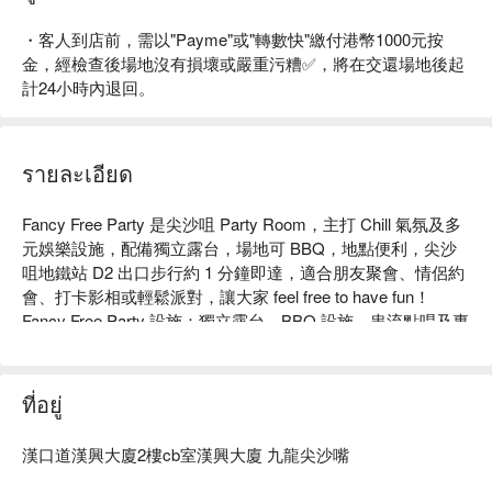
・客人到店前，需以"Payme"或"轉數快"繳付港幣1000元按
金，經檢查後場地沒有損壞或嚴重污糟✅，將在交還場地後起
計24小時內退回。
รายละเอียด
Fancy Free Party 是尖沙咀 Party Room，主打 Chill 氣氛及多
元娛樂設施，配備獨立露台，場地可 BBQ，地點便利，尖沙
咀地鐵站 D2 出口步行約 1 分鐘即達，適合朋友聚會、情侶約
會、打卡影相或輕鬆派對，讓大家 feel free to have fun！

Fancy Free Party 設施：獨立露台、BBQ 設施、串流點唱及專
業音響、Switch、電動麻雀枱、大量 Boardgames、Poker、
酒 Game

Fancy Free Party 價格：5 小時 HKD 257  / 人起（需預訂 6 人
ที่อยู่
以上）

尖沙咀 Party Room - Fancy Free Party 預訂
漢口道漢興大廈2樓cb室漢興大廈 九龍尖沙嘴