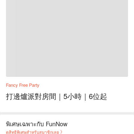
Fancy Free Party
打邊爐派對房間｜5小時｜6位起
พิเศษเฉพาะกับ FunNow
ดูสิทธิพิเศษสำหรับสมาชิกเลย