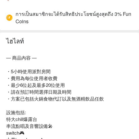
การเป็นสมาชิกจะได้รับสิทธิประโยชน์สูงสุดถึง 3% Fun
Coins
ไฮไลท์
— 商品內容 —
・5小時使用派對房間
・費用為每位使用者收費
・最少6位起及最多20位使用
・請在預訂時間選擇日期及時間
・方案已包括火鍋食物代訂以及無酒精飲品任飲
設施包括:
特大chill爆露台
串流點唱及音響設備🎤
switch🎮