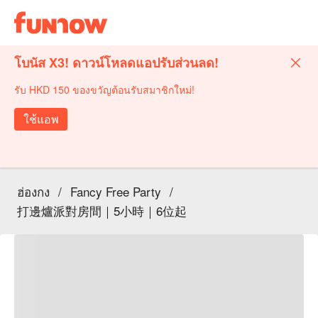
โบนัส X3! ดาวน์โหลดแอปรับส่วนลด!
รับ HKD 150 ของขวัญต้อนรับสมาชิกใหม่!
ใช้แอพ
ฮ่องกง
/
Fancy Free Party
/
打邊爐派對房間｜5小時｜6位起