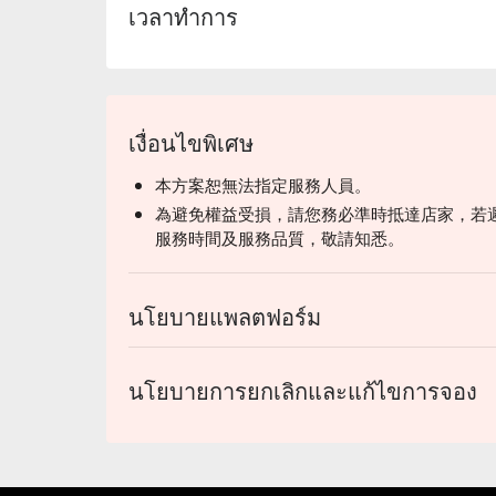
เวลาทำการ
เงื่อนไขพิเศษ
本方案恕無法指定服務人員。
為避免權益受損，請您務必準時抵達店家，若
服務時間及服務品質，敬請知悉。
นโยบายแพลตฟอร์ม
นโยบายการยกเลิกและแก้ไขการจอง