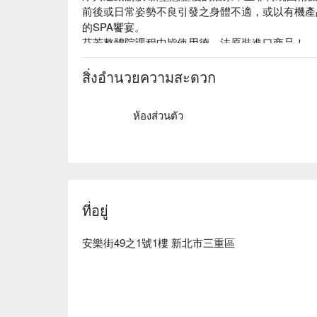
前後或日常姿勢不良引發之身體不適，或以有機產
的SPA饗宴。

芬芳整體院課程中皆使用德，法原裝進口商品！

芬芳整體院 評價：Google 5 星、平台 5 星好評

芬芳整體院 預約、價格、優惠立刻查看⬇︎
สิ่งอำนวยความสะดวก
ห้องส่วนตัว
ที่อยู่
安樂街49之1號1樓 新北市三重區