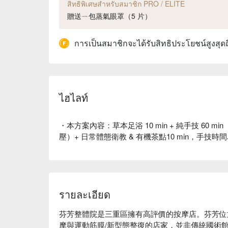
สิทธิพิเศษสำหรับสมาชิก PRO / ELITE
贈送ㄧ包蒸氣眼罩（5 片）
การเป็นสมาชิกจะได้รับสิทธิประโยชน์สูงสุด
ไฮไลท์
・本方案內容：草本足浴 10 min + 純手技 60
壓）+ 日常體態衛教 & 有機茶點10 min，手技時間
รายละเอียด
芬芳整體院是三重區擁有高評價的按摩店。芬芳位
摩與運動筋膜/新型態整復的店家，並非傳統國術