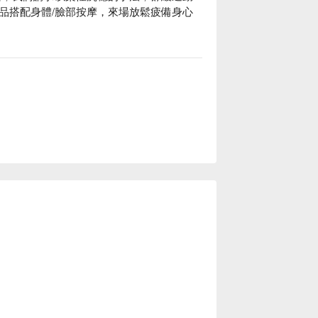
品搭配身體/臉部按摩，來場放鬆疲備身心