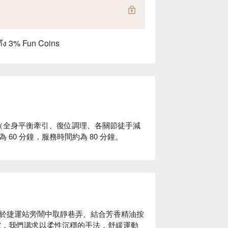
ถึง 3% Fun Coins
 min（全身平衡牽引、復位調理、各關節徒手減
為 60 分鐘，服務時間約為 80 分鐘。
於捷運站旁鬧中取靜巷弄、結合芳香精油按
館，我們講求以柔性沉穩的手法，舒緩運動