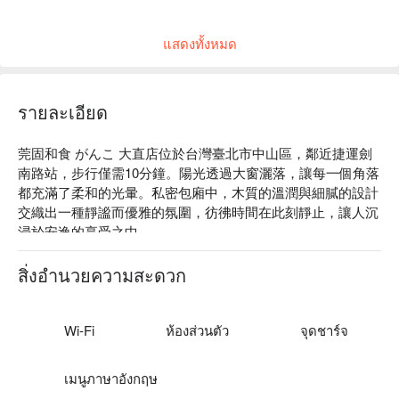
店內低消為每人 TWD 300，均消為 TWD 800。
แสดงทั้งหมด
รายละเอียด
莞固和食 がんこ 大直店位於台灣臺北市中山區，鄰近捷運劍
南路站，步行僅需10分鐘。陽光透過大窗灑落，讓每一個角落
都充滿了柔和的光暈。私密包廂中，木質的溫潤與細膩的設計
交織出一種靜謐而優雅的氛圍，彷彿時間在此刻靜止，讓人沉
浸於安逸的享受之中。

🤩 玩樂情報

สิ่งอำนวยความสะดวก
人均消費：均消 TWD 800

適合情境：兩人約會、多人聚餐、商業午餐、商業晚餐、特殊
節日、Fine Dining、傳統美味

Wi-Fi
ห้องส่วนตัว
จุดชาร์จ
貼心服務：私人包廂、罪惡美食、爽吃海鮮

เมนูภาษาอังกฤษ
🍳 主廚推薦
