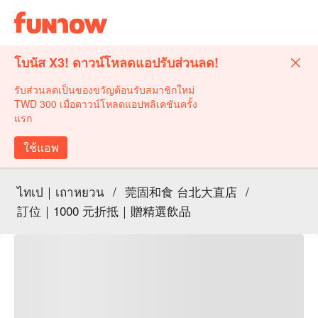
โบนัส X3! ดาวน์โหลดแอปรับส่วนลด!
รับส่วนลดเป็นของขวัญต้อนรับสมาชิกใหม่
TWD 300 เมื่อดาวน์โหลดแอปพลิเคชันครั้ง
แรก
ใช้แอพ
ไทเป｜เถาหยวน
/
莞固和食 台北大直店
/
訂位｜1000 元折抵｜贈精選飲品