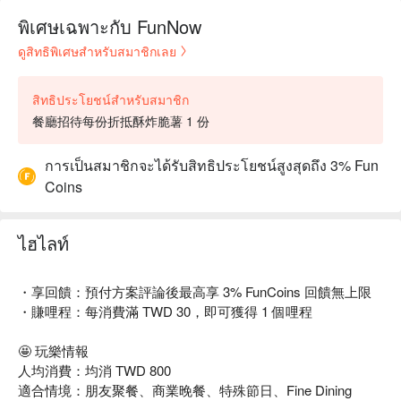
พิเศษเฉพาะกับ FunNow
ดูสิทธิพิเศษสำหรับสมาชิกเลย
สิทธิประโยชน์สำหรับสมาชิก
餐廳招待每份折抵酥炸脆薯 1 份
การเป็นสมาชิกจะได้รับสิทธิประโยชน์สูงสุดถึง 3% Fun
Coins
ไฮไลท์
・享回饋：預付方案評論後最高享 3% FunCoins 回饋無上限
・賺哩程：每消費滿 TWD 30，即可獲得 1 個哩程
🤩 玩樂情報
人均消費：均消 TWD 800
適合情境：朋友聚餐、商業晚餐、特殊節日、Fine Dining