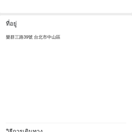
【四季懷石料理】

依循春夏秋冬旬味設計，每季推出不同內容的懷石饗宴。

【季節限定料理】

ที่อยู่
鯛魚季、鮪魚季、鰻魚季、螃蟹季等主題料理輪番登場，呈現
當令旬味。

【節慶限定合菜】

樂群三路39號 台北市中山區
母親節、新春團圓宴等期間限定合菜，為重要時刻增添儀式感
與美味回憶。

🍽️ 口碑必點

【鰻魚重天麩羅御膳】入口即化的鰻魚與酥脆的天麩羅，令人
一試難忘

【車海老天麩羅御膳】車海老的鮮甜與天麩羅的酥脆相得益彰

【鰻魚七度燒御膳】精緻烤製的鰻魚，香氣撲鼻，滋味濃郁

🥤 特色飲品

【清酒】清爽的口感與純淨的香氣，完美搭配海鮮料理

【葡萄酒】醇厚的果香與柔順的口感，為餐點增添奢華風味

💡 未成年請勿飲酒；禁止酒駕
วิธีการเดินทาง