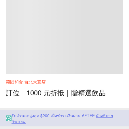
莞固和食 台北大直店
訂位｜1000 元折抵｜贈精選飲品
รับส่วนลดสูงสุด $200 เมื่อชำระเงินผ่าน AFTEE
คำอธิบาย
กิจกรรม