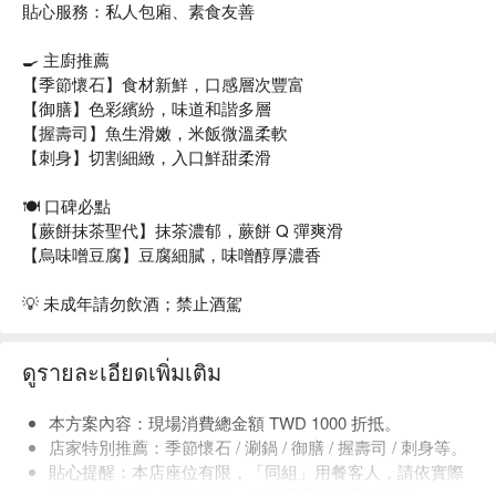
貼心服務：私人包廂、素食友善
🍳 主廚推薦
【季節懷石】食材新鮮，口感層次豐富
【御膳】色彩繽紛，味道和諧多層
【握壽司】魚生滑嫩，米飯微溫柔軟
【刺身】切割細緻，入口鮮甜柔滑
🍽️ 口碑必點
【蕨餅抹茶聖代】抹茶濃郁，蕨餅 Q 彈爽滑
【烏味噌豆腐】豆腐細膩，味噌醇厚濃香
💡 未成年請勿飲酒；禁止酒駕
ดูรายละเอียดเพิ่มเติม
本方案內容：現場消費總金額 TWD 1000 折抵。
店家特別推薦：季節懷石 / 涮鍋 / 御膳 / 握壽司 / 刺身等。
貼心提醒：本店座位有限，「同組」用餐客人，請依實際
人數於「同組」訂單預訂，以利現場安排用餐空間。