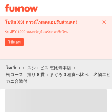
โบนัส X3! ดาวน์โหลดแอปรับส่วนลด!
รับ JPY 1200 ของขวัญต้อนรับสมาชิกใหม่!
ใช้แอพ
โตเกียว
/
スシエビス 恵比寿本店
/
松コース｜握り 8 貫 + まぐろ 3 種食べ比べ + 名物エビ
カニ合戦付