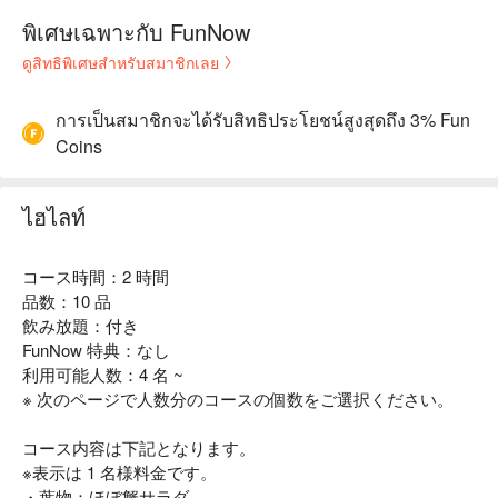
พิเศษเฉพาะกับ FunNow
ดูสิทธิพิเศษสำหรับสมาชิกเลย
การเป็นสมาชิกจะได้รับสิทธิประโยชน์สูงสุดถึง 3% Fun
Coins
ไฮไลท์
コース時間：2 時間
品数：10 品
飲み放題：付き
FunNow 特典：なし
利用可能人数：4 名 ~
※ 次のページで人数分のコースの個数をご選択ください。
コース内容は下記となります。
※表示は 1 名様料金です。
・葉物：ほぼ蟹サラダ