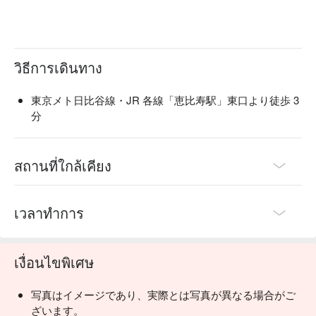
วิธีการเดินทาง
東京メト日比谷線・JR 各線「恵比寿駅」東口より徒歩 3
分
สถานที่ใกล้เคียง
เวลาทำการ
เงื่อนไขพิเศษ
写真はイメージであり、実際とは写真が異なる場合がご
ざいます。