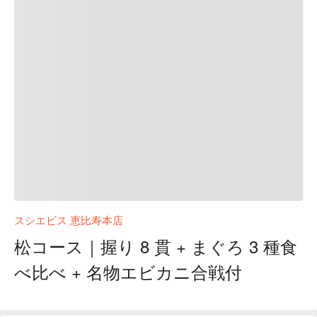
スシエビス 恵比寿本店
松コース｜握り 8 貫 + まぐろ 3 種食
べ比べ + 名物エビカニ合戦付