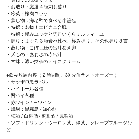
・お造り：厳選 4 種刺し盛り
・冷菜：桜肉ユッケ
・蒸し物：海老酢で食べる小籠包
・特選：名物！エビカニ合戦
・特選：極みユッケと雲丹いくらミルフィーユ
・握り：まぐろ 3 種食べ比べ、極み握り、その他握り 8 貫
・蒸し物：こぼし鰻の出汁巻き卵
・〆もの：あおさの赤出汁
・甘味：濃い抹茶のアイスクリーム
※飲み放題内容（ 2 時間制、30 分前ラストオーダー ）
・サッポロ黒ラベル
・ハイボール各種
・酎ハイ各種
・赤ワイン / 白ワイン
・焼酎：黒霧島 / 知心剣
・梅酒 / 白桃酒 / 蜜柑酒 / 鳳梨酒
・ソフトドリンク：ウーロン茶、緑茶、グレープフルーツな
ど