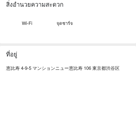
シーンに合った一杯をお楽しみください。また日本各地の蔵
สิ่งอำนวยความสะดวก
元から厳選した銘酒を取り揃えております。ご宴会にもピッ
タリ ♪

【本格的な料理】普通のお寿司屋さんでは出会えない当店自
Wi-Fi
จุดชาร์จ
慢の「極み寿司」味はもちろん、見た目も美し自慢のメニュ
ーが沢山！女性にも大人気です！
ที่อยู่
恵比寿 4-9-5 マンションニュー恵比寿 106 東京都渋谷区