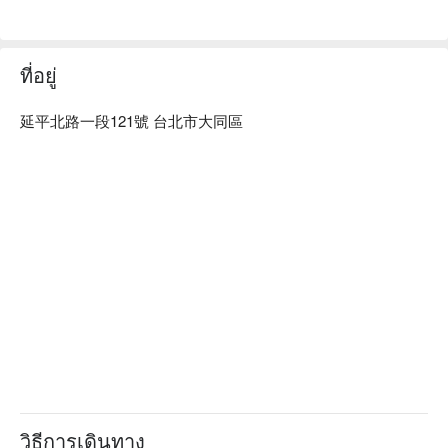
ที่อยู่
延平北路一段121號 台北市大同區
วิธีการเดินทาง