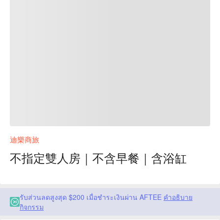
迪樂商旅
不指定雙人房｜不含早餐｜含浴缸
รับส่วนลดสูงสุด $200 เมื่อชำระเงินผ่าน AFTEE
คำอธิบาย
กิจกรรม