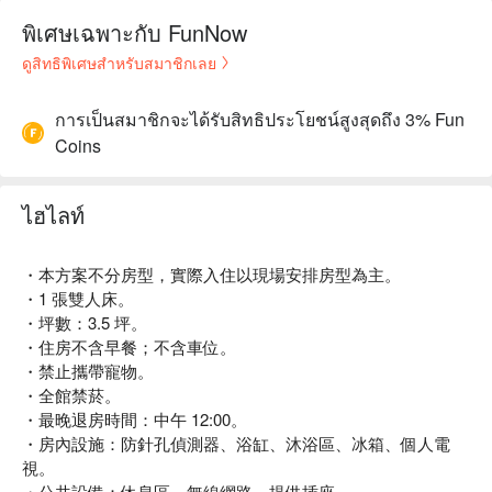
พิเศษเฉพาะกับ FunNow
ดูสิทธิพิเศษสำหรับสมาชิกเลย
การเป็นสมาชิกจะได้รับสิทธิประโยชน์สูงสุดถึง 3% Fun
Coins
ไฮไลท์
・本方案不分房型，實際入住以現場安排房型為主。
・1 張雙人床。
・坪數：3.5 坪。
・住房不含早餐；不含車位。
・禁止攜帶寵物。
・全館禁菸。
・最晚退房時間：中午 12:00。
・房內設施：防針孔偵測器、浴缸、沐浴區、冰箱、個人電
視。
・公共設備：休息區、無線網路、提供插座。