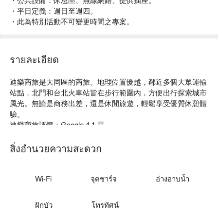
・平日定義：週日至週四。
・此為特別活動不可變更時間之專案。
รายละเอียด
迪樂商旅是大同區的商旅。地理位置優越，鄰近多個大眾運輸
站點，北門和台北火車站皆在步行範圍內，方便出行探索城市
風光。無論是商務出差，還是休閒旅遊，輕鬆享受優質休憩體
驗。

迪樂商旅評價：Google 4.1 星

迪樂商旅推薦：結合舒適與便利，周邊有眾多不容錯過的景
點，美食購物選擇豐富的西門町，歷史文化氣息濃厚的迪化街
สิ่งอำนวยความสะดวก
商圈等，適合喜愛傳統古蹟市集的旅人。此外，延平河濱公園
及大稻埕碼頭也擁有美麗河岸景觀，是放鬆漫步的熱門地點，
您可以盡情暢遊台北，創造難忘回憶。

Wi-Fi
จุดชาร์จ
อ่างอาบน้ำ
迪樂商旅優惠、迪樂商旅住宿方案、迪樂商旅休息方案立刻查
看⬇︎
ฝักบัว
โทรทัศน์