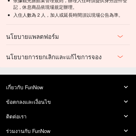
依據觀光旅館業管理規則，辦理入住時須提供身分證件登
記，休息商品依現場規定辦理。
入住人數為 2 人，加人或延長時間須以現場公告為準。
นโยบายแพลตฟอร์ม
นโยบายการยกเลิกและแก้ไขการจอง
เกี่ยวกับ FunNow
ข้อตกลงและเงื่อนไข
ติดต่อเรา
ร่วมงานกับ FunNow