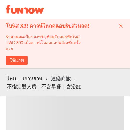
โบนัส X3! ดาวน์โหลดแอปรับส่วนลด!
รับส่วนลดเป็นของขวัญต้อนรับสมาชิกใหม่
TWD 300 เมื่อดาวน์โหลดแอปพลิเคชันครั้ง
แรก
ใช้แอพ
ไทเป｜เถาหยวน
/
迪樂商旅
/
不指定雙人房｜不含早餐｜含浴缸