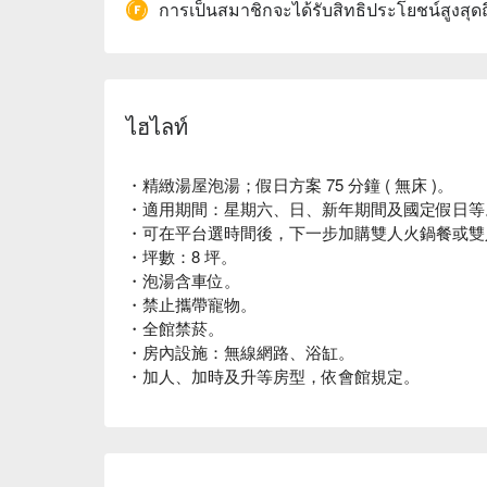
การเป็นสมาชิกจะได้รับสิทธิประโยชน์สูงสุด
ไฮไลท์
・精緻湯屋泡湯；假日方案 75 分鐘 ( 無床 )。
・適用期間：星期六、日、新年期間及國定假日等
・可在平台選時間後，下一步加購雙人火鍋餐或雙人風
・坪數：8 坪。
・泡湯含車位。
・禁止攜帶寵物。
・全館禁菸。
・房內設施：無線網路、浴缸。
・加人、加時及升等房型，依會館規定。