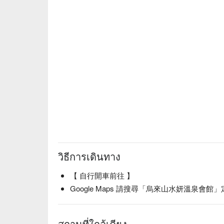
วิธีการเดินทาง
【 自行開車前往 】
Google Maps 請搜尋「烏來山水妍溫泉會館
สถานที่ใกล้เคียง