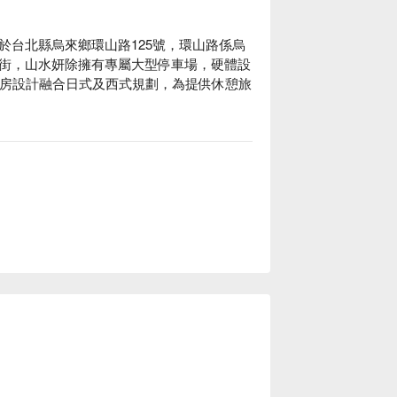
於台北縣烏來鄉環山路125號，環山路係烏
街，山水妍除擁有專屬大型停車場，硬體設
客房設計融合日式及西式規劃，為提供休憩旅
到山水妍的顧客將烏來群山美景盡收眼底，
砌一壺茶、淺嚐小酌，享受平靜心靈的沉
山水妍溫泉會館休息方案立刻查看⬇︎