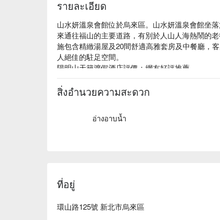
รายละเอียด
山水妍溫泉會館位於烏來區。山水妍溫泉會館坐落
來通往福山的主要道路，有別於人山人海熱鬧的老
施包含精緻湯屋及20間舒適高雅套房及中餐廳，
人絕佳的駐足空間。

陽明山天籟渡假酒店評價：網友好評推薦。

陽明山天籟渡假酒店推薦：環山路居高臨下，讓來
在冷熱雙池的溫泉洗禮後，達到身體的完全放鬆，
สิ่งอำนวยความสะดวก
澱。

山水妍溫泉會館優惠、山水妍溫泉會館住宿方案、
อ่างอาบน้ำ
ที่อยู่
環山路125號 新北市烏來區