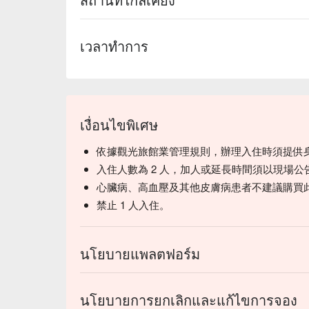
เวลาทำการ
เงื่อนไขพิเศษ
依據觀光旅館業管理規則，辦理入住時須提供
入住人數為 2 人，加人或延長時間須以現場公
心臟病、高血壓及其他皮膚病患者不建議購買
禁止 1 人入住。
นโยบายแพลตฟอร์ม
นโยบายการยกเลิกและแก้ไขการจอง