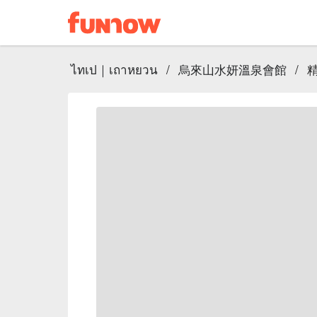
ไทเป｜เถาหยวน
/
烏來山水妍溫泉會館
/