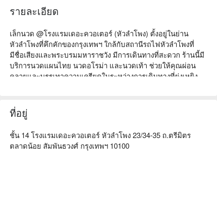
รายละเอียด
เล็กนวด @โรงแรมเดอะควอเตอร์ (หัวลำโพง) ตั้งอยู่ในย่าน
หัวลำโพงที่คึกคักของกรุงเทพฯ ใกล้กับสถานีรถไฟหัวลำโพงที่
มีชื่อเสียงและพระบรมมหาราชวัง มีการเดินทางที่สะดวก ร้านนี้มี
บริการนวดแผนไทย นวดอโรม่า และนวดเท้า ช่วยให้คุณผ่อน
คลายและบรรเทาความเครียดในระหว่างการเดินทางที่ยุ่งเหยิง 
รีวิวจากลูกค้าสูงมาก ชมเชยบรรยากาศที่สะดวกสบายและบริการ
ที่เป็นมืออาชีพ ทำให้เหมาะสำหรับนักท่องเที่ยวและคนท้องถิ่นที่
ต้องการผ่อนคลาย ไม่ว่าจะเป็นการพักสั้น ๆ หรือการนวดเพื่อการ
ที่อยู่
ฟื้นฟูระยะยาว เล็กนวดคือทางเลือกที่เหมาะสมของคุณ จองผ่าน 
FunNow เพื่อรับส่วนลด!
ชั้น 14 โรงแรมเดอะควอเตอร์ หัวลำโพง 23/34-35 ถ.ตรีมิตร
ตลาดน้อย สัมพันธวงศ์ กรุงเทพฯ 10100