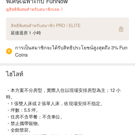
พิเศษเฉพาะกับ FunNow
ดูสิทธิพิเศษสำหรับสมาชิกเลย
สิทธิพิเศษสำหรับสมาชิก PRO / ELITE
延後退房 1 小時
การเป็นสมาชิกจะได้รับสิทธิประโยชน์สูงสุดถึง 3% Fun
Coins
ไฮไลท์
・本方案不分房型，實際入住以現場安排房型為主；12 小
時。
・1 張雙人床或 2 張單人床，依現場安排不指定。
・坪數：5.5 坪。
・住房不含早餐；不含車位。
・禁止攜帶寵物。
・全館禁菸。