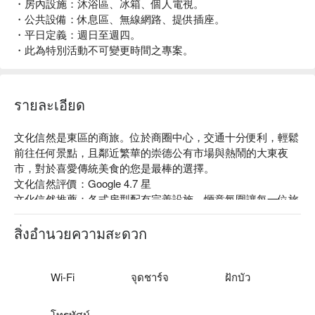
・房內設施：沐浴區、冰箱、個人電視。
・公共設備：休息區、無線網路、提供插座。
・平日定義：週日至週四。
・此為特別活動不可變更時間之專案。
รายละเอียด
文化信然是東區的商旅。位於商圈中心，交通十分便利，輕鬆
前往任何景點，且鄰近繁華的崇德公有市場與熱鬧的大東夜
市，對於喜愛傳統美食的您是最棒的選擇。

文化信然評價：Google 4.7 星

文化信然推薦：各式房型配有完善設施，愜意氛圍讓每一位旅
人獲得充分休憩，即使在外旅行、出差，也能享受如置身在家
一般的溫馨舒適，享受旅途中精采的每一刻。

สิ่งอำนวยความสะดวก
文化信然優惠、文化信然住宿方案、文化信然休息方案立刻查
看⬇︎
Wi-Fi
จุดชาร์จ
ฝักบัว
โทรทัศน์