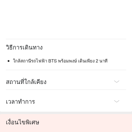
ยิ่งในการนวดไทยแบบดั้งเดิมและการประคบด้วยลูกประคบ
สมุนไพร ช่างนวดมีทักษะที่ได้มาตรฐานสามารถบรรเทาอาการ
ตึงเครียดของกล้ามเนื้อได้อย่างแม่นยำ ช่วยบรรเทาอาการปวด
เมื่อยจากการช็อปปิ้งหรือทำงานเป็นเวลานาน

ร้านตั้งอยู่ในซอยสุขุมวิท 24 ใกล้กับสถานี BTS พร้อมพงษ์ ใช้
เวลาเดินประมาณ 1 นาทีถึง และอยู่ใกล้กับห้างสรรพสินค้าหรู
วิธีการเดินทาง
อย่าง EmQuartier ทำเลที่ตั้งดีเยี่ยม

Lek Massage Gold (Sukhumvit 24) จอง, Lek Massage Gold 
ใกล้สถานีรถไฟฟ้า BTS พร้อมพงษ์ เดินเพียง 2 นาที
(Sukhumvit 24) ราคา, Lek Massage Gold (Sukhumvit 24) โปร
โมชั่น ดูทันที⬇︎
สถานที่ใกล้เคียง
เวลาทำการ
เงื่อนไขพิเศษ