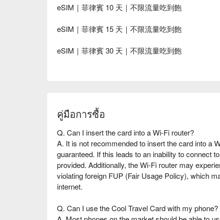
eSIM｜菲律賓 10 天｜不限流量吃到飽
eSIM｜菲律賓 15 天｜不限流量吃到飽
eSIM｜菲律賓 30 天｜不限流量吃到飽
คู่มือการซื้อ
Q. Can I insert the card into a Wi-Fi router?
A. It is not recommended to insert the card into a W
guaranteed. If this leads to an inability to connect t
provided. Additionally, the Wi-Fi router may experie
violating foreign FUP (Fair Usage Policy), which may 
internet.
Q. Can I use the Cool Travel Card with my phone?
A. Most phones on the market should be able to use