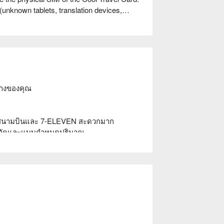
unknown tablets, translation devices,
ounterfeit phones, telecom operator's self-
Nut phones, Sugar phones, LG phones,
MSUNG A51 series, etc.).
ode or text showing EID appears, it indicates
hone?
างของคุณ

 (slot 1) and clear SIM2 (slot 2). After
์ดที่สนามบินและ 7-ELEVEN สะดวกมาก

rd?
่จำกัดและแบบกำหนดปริมาณ

ection functionality and cannot be used to
 เอเชียตะวันออกเฉียงใต้, ยุโรป

make calls through communication apps like
เดิม, 4G/5G ความเร็วสูงและเสถียร

 internet calls.
บสนุน

ravel destination. Inserting the card in
nable to connect to the internet properly. If
y and activate it upon arrival at your travel