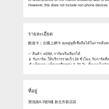
However, this does not include non-phone devices (
internet routers) or special specification phones (c
branded phones, locked phones, SHARP phones, 
SAMSUNG Galaxy J7 series, HTC u11 series, SA
To check eSIM compatibility, dial "*#06#". If a barc
that your phone supports eSIM functionality.
รายละเอียด
Q. Can I use the Cool Travel Card in a dual SIM p
酷遊卡｜出國上網卡 คุณคู่หูที่เชื่อถือได้ในการเดินท
A. Yes. Please insert the Cool Travel Card into SIM1
rebooting, it will be ready for use.
✅ สินค้า: eSIM, การ์ดจริงเลือกได้

📱 รับการ์ด: ให้บริการรวดเร็ว 24 ชั่วโมง, รับการ
Q. Can I make phone calls with the Cool Travel Ca
💰 แพ็คเกจ: แพ็คเกจยืดหยุ่น 3–30 วัน, ทั้งแบบไม
A. The Cool Travel Card only provides internet conn
🌍 พื้นที่: เลือกได้จากญี่ปุ่น, เกาหลี, ฮ่องกง, มาเก๊า,
make landline or mobile calls. If needed, you can 
✈️ คุณภาพสัญญาณ: เทียบเท่าการโรมมิ่งของหมายเลข
Line/WhatsApp/WeChat/Kakao Talk, or use Skype for
💁 บริการลูกค้า: มีเจ้าหน้าที่บริการลูกค้าจริงคอยสนั
ที่อยู่
Q. Can I insert the card in Taiwan/on the plane?
เลือก酷遊卡，让您的国际之行更加顺畅与无忧！
A. No, please insert the card after arriving at your t
Taiwan or on the plane will result in the card being u
寶強路6-3號5樓 新北市新店區
using eSIM, you can install it in the departure countr