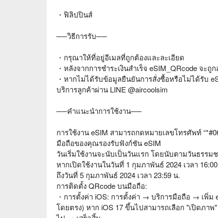
・ฟิลิปปินส์
──วิธีการรับ──
・กรุณาให้ที่อยู่อีเมลที่ถูกต้องและละเอียด
・หลังจากการชำระเงินสำเร็จ eSIM_QRcode จะถูกส่
・หากไม่ได้รับข้อมูลยืนยันการสั่งซื้อหรือไม่ได้รั
บริการลูกค้าผ่าน LINE @aircoolsim
──คำแนะนำการใช้งาน──
การใช้งาน eSIM สามารถกดหมายเลขโทรศัพท์ “*#06#
มือถือของคุณรองรับฟังก์ชัน eSIM
วันเริ่มใช้งานจะนับเป็นวันแรก โดยนับตามวันธรรมช
หากเปิดใช้งานในวันที่ 1 กุมภาพันธ์ 2024 เวลา 16:
ถึงวันที่ 5 กุมภาพันธ์ 2024 เวลา 23:59 น.
การติดตั้ง QRcode บนมือถือ:
・การตั้งค่า iOS: การตั้งค่า → บริการมือถือ → เพิ
โดยตรง) หาก iOS 17 ขึ้นไปสามารถเลือก "เปิดภาพ" เพ
ไป → เสร็จสิ้น