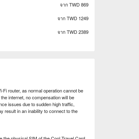
จาก TWD 869
จาก TWD 1249
จาก TWD 2389
i-Fi router, as normal operation cannot be
o the internet, no compensation will be
nce issues due to sudden high traffic,
result in an inability to connect to the
 the physical SIM of the Cool Travel Card.