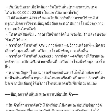
・เริ่มนับวันแรกเมื่อใส่ซิมการ์ดในวันนั้น (ตามเวลาประเทศ
ไต้หวัน 00:00 ถึง 23:59 เป็นเวลาใช้งานหนึ่งวัน)
・ไม่ต้องตั้งค่า APN เพียงแค่ใส่ซิมการ์ดก็สามารถใช้งานได้
กรุณาเปิดการใช้งานข้อมูลมือถือและฟังก์ชันการโรมมิ่งระหว่าง
ประเทศในโทรศัพท์
・โทรศัพท์สองซิม：กรุณาใส่ซิมการ์ดใน "ช่องซิม 1" และลบช่อง
"ซิม 2" ให้ว่าง
・การตั้งค่าโทรศัพท์ iOS：การตั้งค่า→บริการเคลื่อนที่→เปิดตัว
เลือกข้อมูลเคลื่อนที่→เปิดการโรมมิ่งข้อมูล→เสร็จสิ้น
・การตั้งค่าโทรศัพท์ Android：การตั้งค่า→เครือข่ายไร้สายและ
เครือข่าย→เปิดเครือข่ายเคลื่อนที่→เปิดการโรมมิ่งข้อมูล→เสร็จ
สิ้น
・หากพบปัญหาไม่สามารถเชื่อมต่ออินเทอร์เน็ตได้ หลังจากตั้ง
ค่าข้างต้นเสร็จสิ้น กรุณาเปิดโหมดเครื่องบินเป็นเวลา 5 นาทีแล้ว
ปิด จากนั้นเลือกผู้ให้บริการโทรคมนาคมในพื้นที่ด้วยตนเอง
──ข้อมูลการคืนสินค้าและการเปลี่ยนสินค้า──
＊สินค้านี้สามารถคืนเงินได้ฟรีก่อนใช้งานและก่อนรับซิมการ์ด
＊หากมีการเปลี่ยนแปลงวันที่เดินทาง สามารถรับซิมการ์ดได้