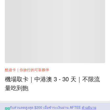
酷遊卡｜你旅行的可靠夥伴
機場取卡｜中港澳 3 - 30 天｜不限流
量吃到飽
รับส่วนลดสูงสุด $200 เมื่อชำระเงินผ่าน AFTEE
คำอธิบาย