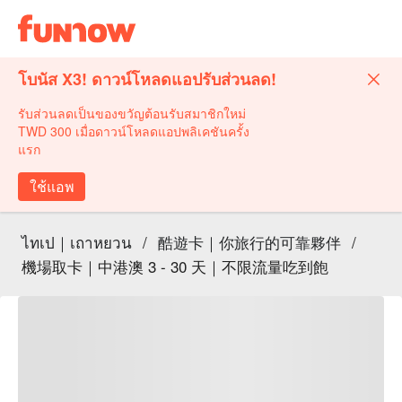
โบนัส X3! ดาวน์โหลดแอปรับส่วนลด!
รับส่วนลดเป็นของขวัญต้อนรับสมาชิกใหม่
TWD 300 เมื่อดาวน์โหลดแอปพลิเคชันครั้ง
แรก
ใช้แอพ
ไทเป｜เถาหยวน
/
酷遊卡｜你旅行的可靠夥伴
/
機場取卡｜中港澳 3 - 30 天｜不限流量吃到飽