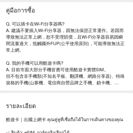
คู่มือการซื้อ
Q. 可以插卡在Wi-Fi分享器嗎?
A. 建議不要插入Wi-Fi分享器，因無法保證正常運作。若因而
導致無法正常上網，恕不受理賠償，且Wi-Fi分享器容易因瞬
間流量過大，抵觸國外FUP(公平使用原則)，可能導致無法正
常上網。
Q. 我的手機可以用酷遊卡嗎?
A. 目前市面大部分手機皆應可使用酷遊卡實體SIM。
但不包含非手機類(不知名平板、翻譯機、網路分享器)、特殊
規格的手機(山寨機、電信商自營品牌之手機、鎖卡機、
SHARP手機、堅果手機、Sugar手機、LG手機、SAMSUNG
Galaxy J7系列、HTC u11系列、SAMSUNG A51系列...等上
述裝置)
รายละเอียด
eSIM使用可用撥號按鍵撥打「*#06#」，如出現 EID 的條碼或
文字，表示您的手機支援 eSIM 功能。
酷遊卡｜出國上網卡 คุณคู่หูที่เชื่อถือได้ในการเดินทางของคุณ

Q. 雙卡機可以使用酷遊卡嗎?
✅ สินค้า: eSIM, การ์ดจริงเลือกได้
