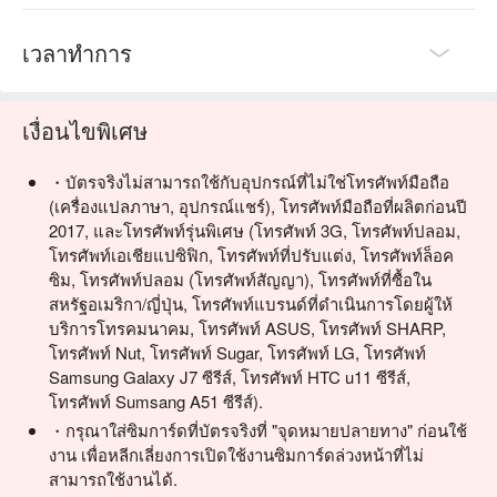
Q. 到當地機場插卡了，為什麼不能上網?
A. 請開啟飛航模式2~5分鐘後，再重新開啟行動數據。並確認
เวลาทำการ
插卡地是否為地下室、建築物深處、訊息遮蔽處或任何無收訊
格數之地點。因某些機廠訊號遮蔽較嚴重、或因同時大量旅客
同時連網，導致基地台反應較慢，可離開機場後在測試看看。
เงื่อนไขพิเศษ
Q. 要怎麼設定/開啟漫遊上網?
・บัตรจริงไม่สามารถใช้กับอุปกรณ์ที่ไม่ใช่โทรศัพท์มือถือ
A. 先關閉飛航模式、關閉Wi-Fi後執行以下操作:
(เครื่องแปลภาษา, อุปกรณ์แชร์), โทรศัพท์มือถือที่ผลิตก่อนปี
【iOS系統】→開啟行動數據→行動數據選項→開啟漫遊
2017, และโทรศัพท์รุ่นพิเศษ (โทรศัพท์ 3G, โทรศัพท์ปลอม,
【Android系統】→開啟行動網路→開啟數據漫遊
โทรศัพท์เอเชียแปซิฟิก, โทรศัพท์ที่ปรับแต่ง, โทรศัพท์ล็อค
ซิม, โทรศัพท์ปลอม (โทรศัพท์สัญญา), โทรศัพท์ที่ซื้อใน
Q. 要怎麼設定APN?
สหรัฐอเมริกา/ญี่ปุ่น, โทรศัพท์แบรนด์ที่ดำเนินการโดยผู้ให้
A. 酷遊卡隨插即可用，換卡後重新開機即可；eSIM安裝後即
บริการโทรคมนาคม, โทรศัพท์ ASUS, โทรศัพท์ SHARP,
可用，無須設定APN。
โทรศัพท์ Nut, โทรศัพท์ Sugar, โทรศัพท์ LG, โทรศัพท์
Samsung Galaxy J7 ซีรีส์, โทรศัพท์ HTC u11 ซีรีส์,
Q. 為什麼收訊很差? 訊號時有時無?
โทรศัพท์ Sumsang A51 ซีรีส์).
A. 漫遊收訊以當地電信基地台覆蓋率為準。
・กรุณาใส่ซิมการ์ดที่บัตรจริงที่ "จุดหมายปลายทาง" ก่อนใช้
通常在建築物地下室、地鐵站地下室、建築物深處、隧道、四
งาน เพื่อหลีกเลี่ยงการเปิดใช้งานซิมการ์ดล่วงหน้าที่ไม่
周無人工建築空曠處、偏僻處、高山、湖泊、海邊…等地的收
สามารถใช้งานได้.
訊會較差，與卡片效能無關。可在離開上述收訊較差之地點後