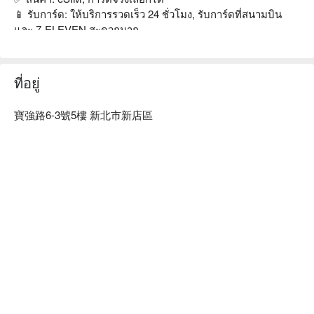
A. 可以。請將酷遊卡放入SIM1(卡槽1)中，且將SIM2(卡槽2)
📱 รับการ์ด: ให้บริการรวดเร็ว 24 ชั่วโมง, รับการ์ดที่สนามบิน
清空，重新開機後即可使用。
และ 7-ELEVEN สะดวกมาก

💰 แพ็คเกจ: แพ็คเกจยืดหยุ่น 3–30 วัน, ทั้งแบบไม่จำกัดและแบบ
Q. 酷遊卡可以打電話嗎?
กำหนดปริมาณ

A. 酷遊卡僅提供網路連線功能，不可以使用撥打市話/手機功
🌍 พื้นที่: เลือกได้จากญี่ปุ่น, เกาหลี, ฮ่องกง, มาเก๊า, เอเชียตะวัน
ที่อยู่
能。如有需求，您可以透過Line/What'sAPP/Wechat/Kakao
ออกเฉียงใต้, ยุโรป

talk…等通訊軟體撥打通話，或是透過Skype撥打網路電話。
✈️ คุณภาพสัญญาณ: เทียบเท่าการโรมมิ่งของหมายเลขเดิม, 
寶強路6-3號5樓 新北市新店區
4G/5G ความเร็วสูงและเสถียร

Q. 可以在台灣/飛機上插卡嗎?
💁 บริการลูกค้า: มีเจ้าหน้าที่บริการลูกค้าจริงคอยสนับสนุน

A. 不可以，請抵達旅遊當地再插卡。
如在台灣或是飛機上先行插卡，會導致卡片無法正常連網使
เลือก酷遊卡，让您的国际之行更加顺畅与无忧！
用。
如用eSIM可在出發國先安裝好，抵達旅遊地開啟就可連網使
用。
Q. 出國日期和地點要更改，可以退/換貨嗎?
A. 實體卡:可於取到卡片後在360天內使用，不需設定延後。如
購買國家地點不符合，未取卡前可免費取消。
eSIM需在取得Qrcode後180天內使用。如購買國家地點不符
合，使用前可免費取消。