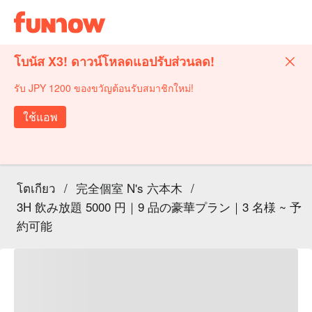
โบนัส X3! ดาวน์โหลดแอปรับส่วนลด!
รับ JPY 1200 ของขวัญต้อนรับสมาชิกใหม่!
ใช้แอพ
โตเกียว
/
完全個室 N's 六本木
/
3H 飲み放題 5000 円｜9 品の豪華プラン｜3 名様 ~ 予
約可能