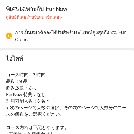
พิเศษเฉพาะกับ FunNow
ดูสิทธิพิเศษสำหรับสมาชิกเลย
การเป็นสมาชิกจะได้รับสิทธิประโยชน์สูงสุดถึง 3% Fun
Coins
ไฮไลท์
コース時間：3 時間
品数：9 品
飲み放題：あり
FunNow 特典：なし
利用可能人数：3 名 ~
※ 次のページで人数の選択、その次のページで人数分のコー
スの個数をご選択ください。
コース内容は下記となります。
※表示は 1 名様料金です。