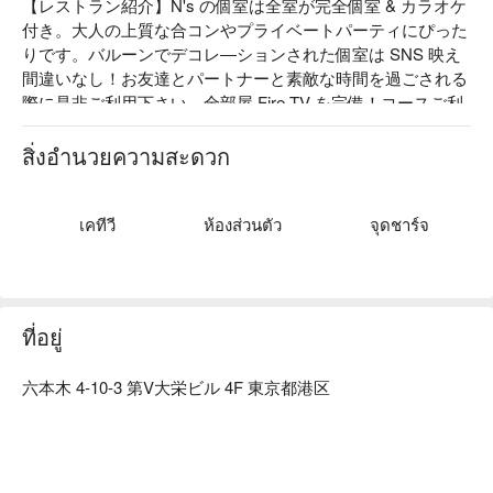
【レストラン紹介】N's の個室は全室が完全個室 & カラオケ
付き。大人の上質な合コンやプライベートパーティにぴった
りです。バルーンでデコレ―ションされた個室は SNS 映え
間違いなし！お友達とパートナーと素敵な時間を過ごされる
際に是非ご利用下さい。全部屋 Fire TV を完備！コースご利
用のお客様にはリモコンのお貸出しも OK。

【看板メニュー】普通の飲み会では物足りない！そんな人に
สิ่งอำนวยความสะดวก
打って付けのおしゃれなレストラン「 N's 六本木」から飲み
会におすすめのプランが登場。気になるコースの内容は、牛
すじのシチューや和牛もつ鍋など当店人気メニュー。オーガ
เคทีวี
ห้องส่วนตัว
จุดชาร์จ
ニックケールは火を通すことでさらに美味しくお召し上がり
いただけます！たっぷり 3 時間の飲み放題とカラオケ付きだ
から、好きなドリンク片手に楽しんでみて。

【店内雰囲気】バルーンやガーランドで可愛くデコレーショ
ที่อยู่
ンされたカラオケ付き個室で素敵な誕生日を過ごせるプラン
が登場。非日常的な個室空間は主役のみならず皆様にご満足
六本木 4-10-3 第V大栄ビル 4F 東京都港区
いただけること間違いなし ♪