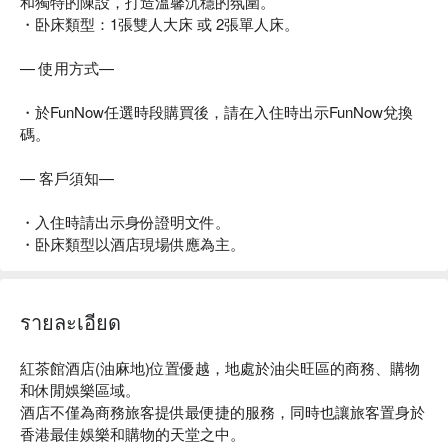
和獨特的陳設，打造溫馨沉穩的氛圍。
・卧床類型：1張雙人大床 或 2張單人床。
— 使用方式—
・於FunNow任選時段購買後，請在入住時出示FunNow兌換
碼。
— 客戶須知—
・入住時請出示身份證明文件。
・卧床類型以酒店現場供應為主。
รายละเอียด
紅茶館酒店(油麻地)位置優越，地處於油尖旺區的商務、購物
和休閒娛樂區域。

酒店不僅為商務旅客提供最便捷的服務，同時也讓旅客置身於
香港最佳娛樂和購物的天堂之中。 
