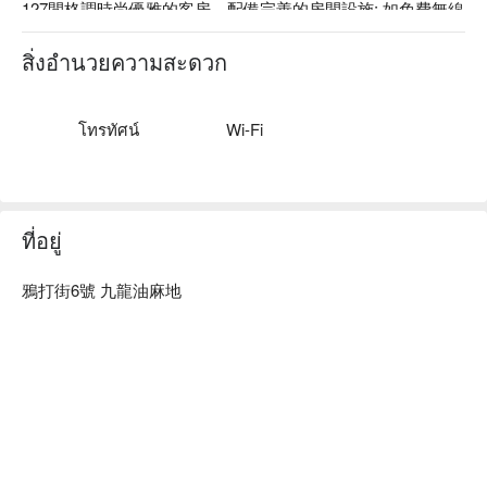
127間格調時尚優雅的客房，配備完善的房間設施; 如免費無線
上網服務， 獨立空調系統，液晶屏幕電視等，均一應俱全。

環境典雅獨特的紅茶館餐廳為客人提供多種以西式配搭及健康
สิ่งอำนวยความสะดวก
為主題的餐飲服務，絕對是繁忙商務或旅遊活動後輕鬆休憩的
好地方。紅茶館亦設有多功能宴會廳與場地，適合作會議和婚
宴之用，以切合不同顧客的要求和需要。我們貼心周到的服
โทรทัศน์
Wi-Fi
務，讓您在旅程中亦能感受到賓至如歸的款待。
ที่อยู่
鴉打街6號 九龍油麻地