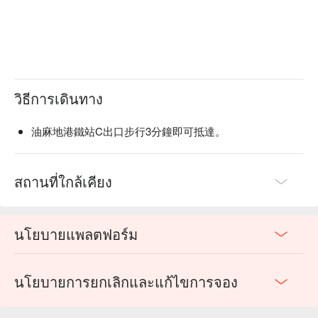
วิธีการเดินทาง
油麻地港鐵站C出口步行3分鐘即可抵達。
สถานที่ใกล้เคียง
นโยบายแพลตฟอร์ม
นโยบายการยกเลิกและแก้ไขการจอง