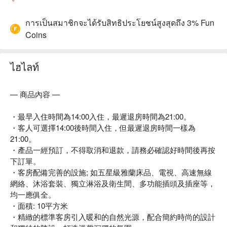
การเป็นสมาชิกจะได้รับสิทธิประโยชน์สูงสุดถึง 3% Fun
Coins
ไฮไลท์
— 商品內容 —
・最早入住時間為14:00入住，最遲退房時間為21:00。
・客人可選擇14:00後時間入住，但最遲退房時間一樣為
21:00。
・產品一經預訂，不得取消和退款，請務必確認好時間後再按
下訂單。
・客房配備完善的設施; 如五星級雅蘭床品、電視、高速無線
網絡、沐浴套裝、獨立淋浴及衛生間、多功能插頭及插座等，
均一應俱全。
・面積: 10平方米
・精緻的標準客房引入暖和的自然光源，配合簡約時尚的設計