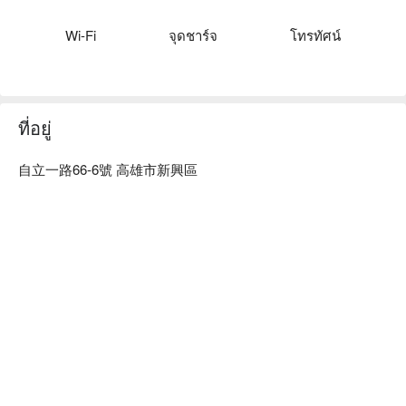
空間也設有藝術展示廊和舒適休閒區，一站式服務讓您的體驗
更加完美。

Wi-Fi
จุดชาร์จ
โทรทัศน์
藝宿家客棧優惠、藝宿家客棧住宿方案、藝宿家客棧休息方案
立刻查看⬇︎
ที่อยู่
自立一路66-6號 高雄市新興區