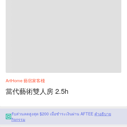
ArtHome 藝宿家客棧
當代藝術雙人房 2.5h
รับส่วนลดสูงสุด $200 เมื่อชำระเงินผ่าน AFTEE
คำอธิบาย
กิจกรรม