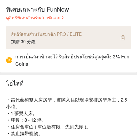
พิเศษเฉพาะกับ FunNow
ดูสิทธิพิเศษสำหรับสมาชิกเลย
สิทธิพิเศษสำหรับสมาชิก PRO / ELITE
加贈 30 分鐘
การเป็นสมาชิกจะได้รับสิทธิประโยชน์สูงสุดถึง 3% Fun
Coins
ไฮไลท์
・當代藝術雙人房房型，實際入住以現場安排房型為主，2.5
小時。
・1 張雙人床。
・坪數：8 - 12 坪。
・住房含車位 ( 車位數有限，先到先停 )。
・禁止攜帶寵物。