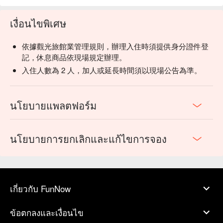
เงื่อนไขพิเศษ
依據觀光旅館業管理規則，辦理入住時須提供身分證件登
記，休息商品依現場規定辦理。
入住人數為 2 人，加人或延長時間須以現場公告為準。
นโยบายแพลตฟอร์ม
นโยบายการยกเลิกและแก้ไขการจอง
เกี่ยวกับ FunNow
ข้อตกลงและเงื่อนไข