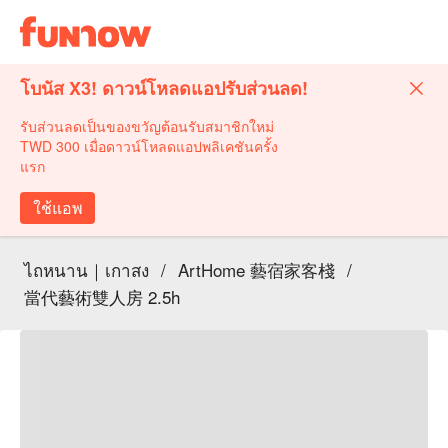
โบนัส X3! ดาวน์โหลดแอปรับส่วนลด!
รับส่วนลดเป็นของขวัญต้อนรับสมาชิกใหม่
TWD 300 เมื่อดาวน์โหลดแอปพลิเคชันครั้ง
แรก
ใช้แอพ
ไถหนาน｜เกาสง
/
ArtHome 藝宿家客棧
/
當代藝術雙人房 2.5h