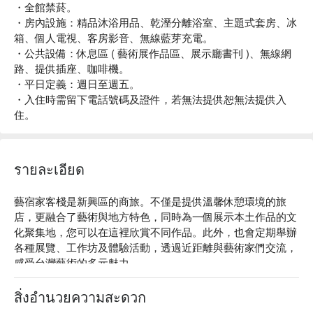
・全館禁菸。
・房內設施：精品沐浴用品、乾溼分離浴室、主題式套房、冰
箱、個人電視、客房影音、無線藍芽充電。
・公共設備：休息區 ( 藝術展作品區、展示廳書刊 )、無線網
路、提供插座、咖啡機。
・平日定義：週日至週五。
・入住時需留下電話號碼及證件，若無法提供恕無法提供入
住。
รายละเอียด
藝宿家客棧是新興區的商旅。不僅是提供溫馨休憩環境的旅
店，更融合了藝術與地方特色，同時為一個展示本土作品的文
化聚集地，您可以在這裡欣賞不同作品。此外，也會定期舉辦
各種展覽、工作坊及體驗活動，透過近距離與藝術家們交流，
感受台灣藝術的多元魅力。

藝宿家客棧評價：Google 4.9 星

藝宿家客棧推薦：除了獨特的藝術饗宴，旅店也以其貼心服務
สิ่งอำนวยความสะดวก
著稱，每種房型皆經過精心設計，展現出不同風格主題。公共