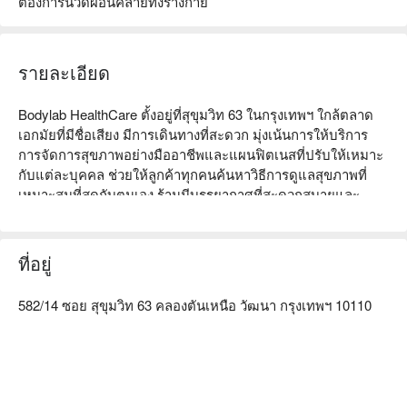
ต้องการนวดผ่อนคลายทั้งร่างกาย
รายละเอียด
Bodylab HealthCare ตั้งอยู่ที่สุขุมวิท 63 ในกรุงเทพฯ ใกล้ตลาด
เอกมัยที่มีชื่อเสียง มีการเดินทางที่สะดวก มุ่งเน้นการให้บริการ
การจัดการสุขภาพอย่างมืออาชีพและแผนฟิตเนสที่ปรับให้เหมาะ
กับแต่ละบุคคล ช่วยให้ลูกค้าทุกคนค้นหาวิธีการดูแลสุขภาพที่
เหมาะสมที่สุดกับตนเอง ร้านมีบรรยากาศที่สะดวกสบายและ
บริการที่กระตือรือร้น ได้รับรีวิวเชิงบวกมากมาย โดยเฉพาะอย่าง
ยิ่งเหมาะสำหรับพนักงานออฟฟิศและผู้ที่รักการออกกำลังกายที่
ต้องการใช้ชีวิตอย่างมีสุขภาพดี ไม่ว่าคุณต้องการลดน้ำหนัก เพิ่ม
ที่อยู่
กล้ามเนื้อ หรือปรับปรุงสุขภาพโดยรวม Bodylab HealthCare 
สามารถตอบสนองความต้องการของคุณได้ จองผ่าน FunNow 
582/14 ซอย สุขุมวิท 63 คลองตันเหนือ วัฒนา กรุงเทพฯ 10110
เพื่อรับส่วนลดทันที!