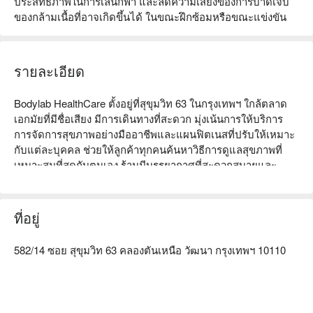
ประสิทธิภาพในการเล่นกีฬา และลดความเสี่ยงของการบาดเจ็บ
ของกล้ามเนื้อที่อาจเกิดขึ้นได้ ในขณะฝึกซ้อมหรือขณะแข่งขัน
รายละเอียด
Bodylab HealthCare ตั้งอยู่ที่สุขุมวิท 63 ในกรุงเทพฯ ใกล้ตลาด
เอกมัยที่มีชื่อเสียง มีการเดินทางที่สะดวก มุ่งเน้นการให้บริการ
การจัดการสุขภาพอย่างมืออาชีพและแผนฟิตเนสที่ปรับให้เหมาะ
กับแต่ละบุคคล ช่วยให้ลูกค้าทุกคนค้นหาวิธีการดูแลสุขภาพที่
เหมาะสมที่สุดกับตนเอง ร้านมีบรรยากาศที่สะดวกสบายและ
บริการที่กระตือรือร้น ได้รับรีวิวเชิงบวกมากมาย โดยเฉพาะอย่าง
ยิ่งเหมาะสำหรับพนักงานออฟฟิศและผู้ที่รักการออกกำลังกายที่
ต้องการใช้ชีวิตอย่างมีสุขภาพดี ไม่ว่าคุณต้องการลดน้ำหนัก เพิ่ม
ที่อยู่
กล้ามเนื้อ หรือปรับปรุงสุขภาพโดยรวม Bodylab HealthCare 
สามารถตอบสนองความต้องการของคุณได้ จองผ่าน FunNow 
582/14 ซอย สุขุมวิท 63 คลองตันเหนือ วัฒนา กรุงเทพฯ 10110
เพื่อรับส่วนลดทันที!