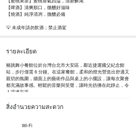
【蜜桃果茶】蜜桃香氣四溢，清新解渴
【啤酒】清爽順口，微醺好滋味
【燒酒】純淨清冽，微醺必備
💡 未成年請勿飲酒；禁止酒駕
รายละเอียด
豬跳舞小餐館位於台灣台北市大安區，鄰近捷運國父紀念館
站，步行僅需 6 分鐘。在這家餐館，柔和的燈光營造出舒適又
親切的氛圍，牆面上的藝術作品與桌上的小擺設，讓每次聚會
都充滿故事感。輕鬆的音樂與笑聲，讓時光彷彿在此靜止，令
人流連忘返。

這裡的招牌菜如青春肉體烤全雞、蒜香油菜豬跳舞自製辣味香
สิ่งอำนวยความสะดวก
腸義大利麵，以及奶油辣炒海鮮醬燉飯搭配 5 隻白蝦，成為聚
會的完美催化劑，讓每一口都帶來驚喜與滿足。

Wi-Fi
🤩 玩樂情報
