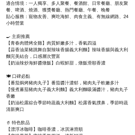
適合情境：一人獨享、多人聚餐、餐酒館、日常餐廳、朋友聚
餐、啤酒、燒酒、獲獎餐廳、熱門餐廳、午餐、晚餐
貼心服務：寵物友善、爽吃海鮮、肉食主義、有無線網路、24
小時營業
🍳 主廚推薦
【青春肉體烤全雞】肉質鮮嫩多汁，香氣四溢
【蒜香油菜豬跳舞自製辣味香腸義大利麵】辣味香腸與義大利
麵完美結合，口感層次豐富
【奶油辣炒海鮮醬燉飯】白蝦鮮甜，燉飯滑順香濃
🍽️ 口碑必點
【番茄焗烤豬肉丸子】番茄醬汁濃郁，豬肉丸子軟嫩多汁
【慢煮蕃茄豬肉丸子義大利麵】義大利麵吸滿醬汁，豬肉丸子
香嫩
【奶油松露綜合季節時蔬義大利麵】松露香氣撲鼻，季節時蔬
清新爽口
🥤 特色飲品
【漂浮冰咖啡】咖啡香濃，冰淇淋滑順