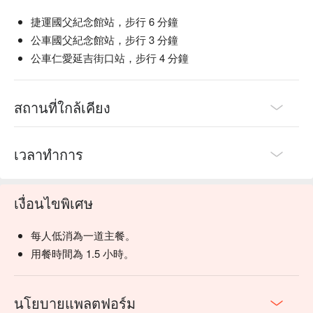
【蜜桃果茶】蜜桃香氣四溢，清新解渴

捷運國父紀念館站，步行 6 分鐘
【啤酒】清爽順口，微醺好滋味

公車國父紀念館站，步行 3 分鐘
【燒酒】純淨清冽，微醺必備

公車仁愛延吉街口站，步行 4 分鐘
💡 未成年請勿飲酒；禁止酒駕
สถานที่ใกล้เคียง
เวลาทำการ
เงื่อนไขพิเศษ
每人低消為一道主餐。
用餐時間為 1.5 小時。
นโยบายแพลตฟอร์ม