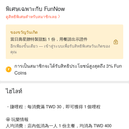
พิเศษเฉพาะกับ FunNow
ดูสิทธิพิเศษสำหรับสมาชิกเลย
ของขวัญวันเกิด
當日壽星贈特製甜點 1 份，用餐請出示證件
อีกเพียงขั้นเดียว — เข้าสู่ระบบเพื่อรับสิทธิพิเศษวันเกิดของ
คุณ
การเป็นสมาชิกจะได้รับสิทธิประโยชน์สูงสุดถึง 3% Fun
Coins
ไฮไลท์
・賺哩程：每消費滿 TWD 30，即可獲得 1 個哩程
🤩 玩樂情報
人均消費：店內低消為一人 1 份主餐，均消為 TWD 400