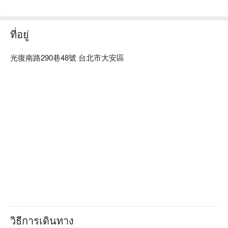
人均消費：店內低消為一人 1 份主餐，均消為 TWD 400

適合情境：一人獨享、多人聚餐、餐酒館、日常餐廳、朋友聚
餐、啤酒、燒酒、獲獎餐廳、熱門餐廳、午餐、晚餐

ที่อยู่
貼心服務：寵物友善、爽吃海鮮、肉食主義、有無線網路、24 
小時營業

光復南路290巷48號 台北市大安區
🍳 主廚推薦

【青春肉體烤全雞】肉質鮮嫩多汁，香氣四溢

【蒜香油菜豬跳舞自製辣味香腸義大利麵】辣味香腸與義大利
麵完美結合，口感層次豐富

【奶油辣炒海鮮醬燉飯】白蝦鮮甜，燉飯滑順香濃

🍽️ 口碑必點

【番茄焗烤豬肉丸子】番茄醬汁濃郁，豬肉丸子軟嫩多汁

【慢煮蕃茄豬肉丸子義大利麵】義大利麵吸滿醬汁，豬肉丸子
香嫩

【奶油松露綜合季節時蔬義大利麵】松露香氣撲鼻，季節時蔬
清新爽口

🥤 特色飲品

วิธีการเดินทาง
【漂浮冰咖啡】咖啡香濃，冰淇淋滑順
