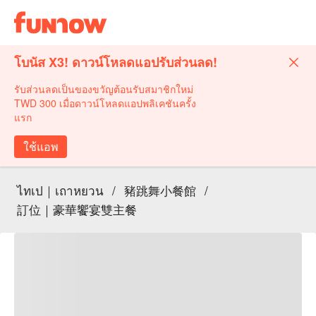
โบนัส X3! ดาวน์โหลดแอปรับส่วนลด!
รับส่วนลดเป็นของขวัญต้อนรับสมาชิกใหม่
TWD 300 เมื่อดาวน์โหลดแอปพลิเคชันครั้ง
แรก
ใช้แอพ
ไทเป｜เถาหยวน
/
豬跳舞小餐館
/
訂位｜豪華饗宴雙主餐