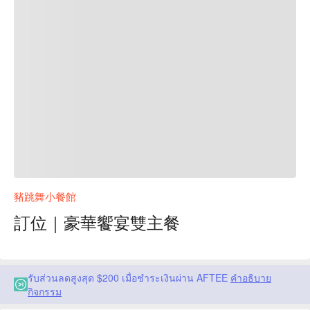
豬跳舞小餐館
訂位｜豪華饗宴雙主餐
รับส่วนลดสูงสุด $200 เมื่อชำระเงินผ่าน AFTEE
คำอธิบาย
กิจกรรม