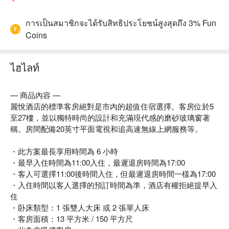
การเป็นสมาชิกจะได้รับสิทธิประโยชน์สูงสุดถึง 3% Fun
Coins
ไฮไลท์
— 商品內容 —
麗悅酒店的標準客房絕對是市內的超值住宿選擇。客房位於5
至27樓，並以獨特時尚的設計和充滿現代感的磨砂玻璃窗著
稱。房間配備20英寸平面電視和追高速無線上網服務等。
・此方案最長享用時間為 6 小時
・最早入住時間為11:00入住，最遲退房時間為17:00
・客人可選擇11:00後時間入住，但最遲退房時間一樣為17:00
・入住時間以客人選擇的預訂時間為準，酒店有權拒絕提早入
住
・卧床類型：1 張雙人大床 或 2 張單人床
・客房面積：13 平方米 / 150 平方尺