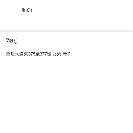
ฝักบัว
ที่อยู่
皇后大道東375至377號 香港灣仔