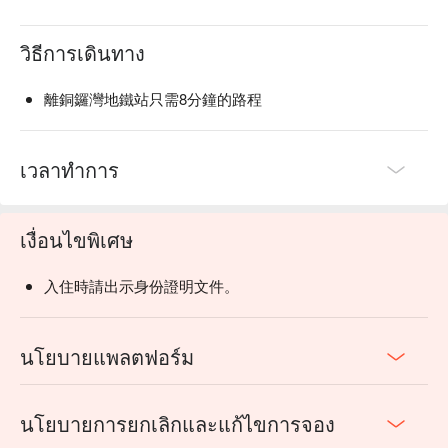
วิธีการเดินทาง
離銅鑼灣地鐵站只需8分鐘的路程
เวลาทำการ
เงื่อนไขพิเศษ
入住時請出示身份證明文件。
นโยบายแพลตฟอร์ม
นโยบายการยกเลิกและแก้ไขการจอง