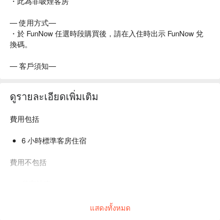
・此為非吸煙客房
— 使用方式—
・於 FunNow 任選時段購買後，請在入住時出示 FunNow 兌
換碼。
— 客戶須知—
ดูรายละเอียดเพิ่มเติม
費用包括
6 小時標準客房住宿
費用不包括
代客泊車
其他個人消費
แสดงทั้งหมด