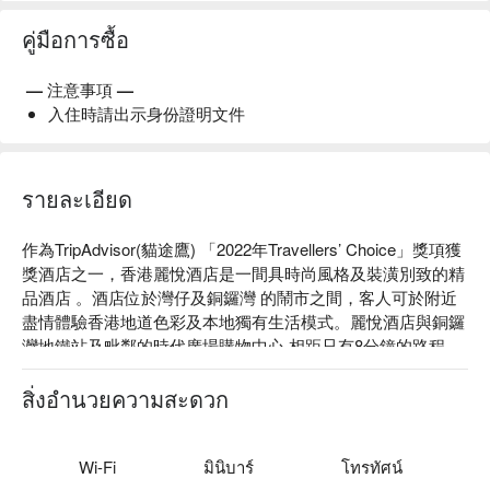
คู่มือการซื้อ
— 注意事項 —
入住時請出示身份證明文件
รายละเอียด
作為TripAdvisor(貓途鷹) 「2022年Travellers’ Choice」獎項獲
獎酒店之一，香港麗悅酒店是一間具時尚風格及裝潢別致的精
品酒店 。酒店位於灣仔及銅鑼灣 的鬧市之間，客人可於附近
盡情體驗香港地道色彩及本地獨有生活模式。麗悅酒店與銅鑼
灣地鐵站及毗鄰的時代廣場購物中心 相距只有8分鐘的路程，
乘搭計程車由酒店出發到銅鑼灣市中心或 香港會議展覽中心 
均只需10分鐘車程。
สิ่งอำนวยความสะดวก
Wi-Fi
มินิบาร์
โทรทัศน์