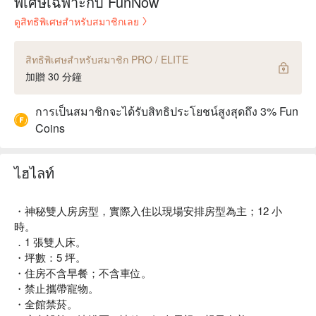
พิเศษเฉพาะกับ FunNow
ดูสิทธิพิเศษสำหรับสมาชิกเลย
สิทธิพิเศษสำหรับสมาชิก PRO / ELITE
加贈 30 分鐘
การเป็นสมาชิกจะได้รับสิทธิประโยชน์สูงสุดถึง 3% Fun
Coins
ไฮไลท์
・神秘雙人房房型，實際入住以現場安排房型為主；12 小
時。
．1 張雙人床。
・坪數：5 坪。
・住房不含早餐；不含車位。
・禁止攜帶寵物。
・全館禁菸。