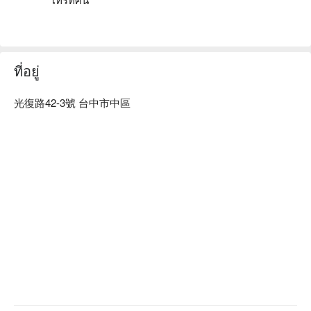
唯二設計文旅優惠、唯二設計文旅住宿方案、唯二設計文旅休
息方案立刻查看⬇︎
ที่อยู่
光復路42-3號 台中市中區