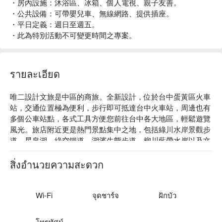
・房內設施：沐浴區、冰箱、個人電視、親子友善。
・公共設備：可帶嬰兒車、無線網路、提供插座。
・平日定義：週日至週五。
・此為特別活動不可變更時間之專案。
รายละเอียด
唯二設計文旅是中區的商旅。全新設計，位於台中蛋黃區火車
站，交通位置極為便利，步行即可抵達台中火車站，周邊也有
多個公車站點，各式工具方便您前往台中各大地區，輕鬆遊覽
風光。旅店附近更是熱門景點集中之地，包括綠川水岸景觀步
道、星泉湖、綠空鐵道、湖濱生態步道、柳川藍帶水岸以及文
創聚落等，每一處都值得您細細品味。

唯二設計文旅評價：Google 4.5 星

สิ่งอำนวยความสะดวก
唯二設計文旅推薦：經過全新裝潢，每個細節都經過精心規劃
佈置而成，提供多種具設計感的房型。簡約又時尚的元素，營
造出舒適宜人的寬敞環境，期望能帶給您如同家一般的放鬆感
Wi-Fi
จุดชาร์จ
ฝักบัว
受。無論是商務出差，還是觀光旅遊，文旅都能滿足您的需
求，提供最優質休憩體驗。

โทรทัศน์