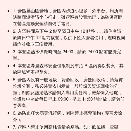
1. 營區屬山區營地，營區內步道小徑多，炊事台、廁所周
邊路面濕滑請小心行走，雖營區有設置地燈，為確保夜間
在營區走動安全請自備手電筒。
2. 入營時間為下午 2 點至隔日中午 12 點整，非續住者請
於隔日中午 12 點前拔營，以供下位入營者使用，逾時視同
續位並收取三倍費用。
3. 本營區熱水供應時間至 24:00，請於 24:00 點前盥洗完
畢。
4. 本營區考量森林安全僅限制於車泊 B 區內得以焚火，其
餘區域皆不得焚火。
5. 營區內設有一般垃圾、資源回收、廚餘回收桶，請落實
垃圾分類，務必確實依指示做一般垃圾與資源回收的分
類；廚餘及熱湯熱水請倒入專用廚餘桶，嚴禁倒入他處，
垃圾集中區於每日早上 09:00 - 早上 11:30 時開放，請勿任
意丟棄。
6. 為防止狂犬病等流行病，園區禁止攜帶寵物 ( 導盲犬除
外 )。
7. 營區內禁止使用高耗電量的產品。如：吹風機、電磁