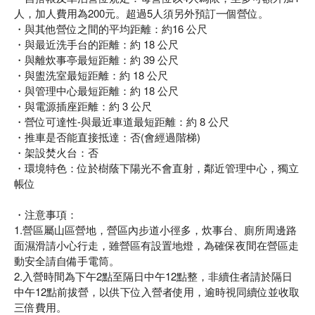
人，加人費用為200元。超過5人須另外預訂一個營位。
・與其他營位之間的平均距離：約16 公尺
・與最近洗手台的距離：約 18 公尺
・與離炊事亭最短距離：約 39 公尺
・與盥洗室最短距離：約 18 公尺
・與管理中心最短距離：約 18 公尺
・與電源插座距離：約 3 公尺
・營位可達性-與最近車道最短距離：約 8 公尺
・推車是否能直接抵達：否(會經過階梯)
・架設焚火台：否
・環境特色：位於樹蔭下陽光不會直射，鄰近管理中心，獨立
帳位
・注意事項：
1.營區屬山區營地，營區內步道小徑多，炊事台、廁所周邊路
面濕滑請小心行走，雖營區有設置地燈，為確保夜間在營區走
動安全請自備手電筒。
2.入營時間為下午2點至隔日中午12點整，非續住者請於隔日
中午12點前拔營，以供下位入營者使用，逾時視同續位並收取
三倍費用。