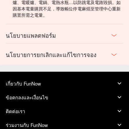
爐、電暖爐、電鍋、電熱水瓶…以防跳電及電路毀損。如
因基本電量購買不足，導致帳位停電麻煩至管理中心重新
購置所需之電量。
นโยบายแพลตฟอร์ม
นโยบายการยกเลิกและแก้ไขการจอง
เกี่ยวกับ FunNow
ข้อตกลงและเงื่อนไข
ติดต่อเรา
ร่วมงานกับ FunNow