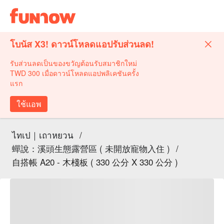
โบนัส X3! ดาวน์โหลดแอปรับส่วนลด!
รับส่วนลดเป็นของขวัญต้อนรับสมาชิกใหม่
TWD 300 เมื่อดาวน์โหลดแอปพลิเคชันครั้ง
แรก
ใช้แอพ
ไทเป｜เถาหยวน
/
蟬說：溪頭生態露營區 ( 未開放寵物入住 )
/
自搭帳 A20 - 木棧板 ( 330 公分 X 330 公分 )