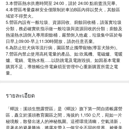
3.本營區熱水供應時間至 24:00，請於 24:00 點前盥洗完畢。
4.本營區考量森林安全僅限制於車泊B區內得以焚火，其餘區
域皆不得焚火。
5.營區內設有一般垃圾、資源回收、廚餘回收桶，請落實垃圾
分類，務必確實依指示做一般垃圾與資源回收的分類；廚餘及
熱湯熱水請倒入專用廚餘桶，嚴禁倒入他處，垃圾集中區於每
日早上09:00-早上11:30時開放，請勿任意丟棄。
6.為防止狂犬病等流行病，園區禁止攜帶寵物(導盲犬除外)。
7.營區內禁止使用高耗電量的產品。如:吹風機、電磁爐、電暖
爐、電鍋、電熱水瓶…..以防跳電及電路毀損。如因基本電量
購買不足，導致帳位停電麻煩至管理中心重新購置所需之電
量。
รายละเอียด
「蟬說：溪頭生態露營區」是《蟬說》旗下第一間自搭帳露營
區，矗立於溪頭教育園區之間，海拔約 1,150 公尺，宛如一片
秘境般，散發出迷人的神秘氛圍。這裡環境清幽，空氣清新，
是著名的避暑勝地，將露友帶入一個完全不同的世界。被優美