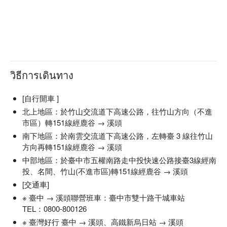
減量，將自然生態保育、無痕山林的理念帶入露營體驗中。
วิธีการเดินทาง
[自行開車 ]
北上地區：於竹山交流道下高速公路，往竹山方向（不進
市區）轉151線經鹿谷 → 溪頭
南下地區：於南雲交流道下高速公路，左轉臺 3 線往竹山
方向再轉151線經鹿谷 → 溪頭
中部地區：於臺中市五權南路走中投快速公路接臺3線經南
投、名間、竹山(不進市區)轉151線經鹿谷 → 溪頭
[交通車]
※ 臺中 → 溪頭聯營班車：臺中市雙十路干城車站
TEL：0800-800126
※ 臺灣好行 臺中 → 溪頭、高鐵新烏日站 → 溪頭