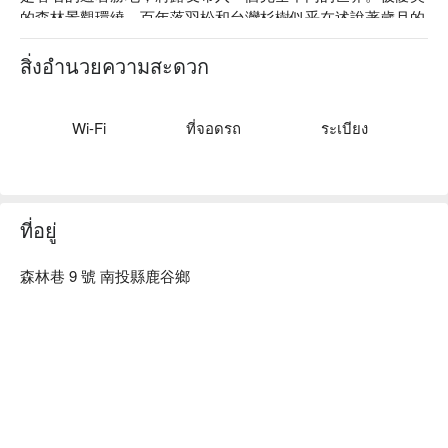
的森林景觀環繞，百年落羽松和台灣杉樹似乎在述說著歲月的
故事，陽光透過樹林的縫隙灑落在大地上，投下絢麗的光影，
有時候，甚至有幸遇到令人驚艷的「耶穌光」，為這片寧靜的
สิ่งอำนวยความสะดวก
森林披上一層神秘的光環。

提供多樣化的服務，包括自搭帳營位、車泊區和包區服務，未
Wi-Fi
ที่จอดรถ
ระเบียง
來更將引進露營車，讓旅人享受更多便利。此外，未來我們也
將提供品牌帳棚設備租借服務，讓旅人輕鬆享受露營的樂趣。
管理中心更提供綜合性設備租借和販售，讓旅人在露營期間享
受更便利的服務。未來將引進生鮮販售機，除了一般的露營食
ที่อยู่
材之外，將會進駐周邊小農的新鮮蘇果，旅人可以直接在現場
採買露營所需食材。

森林巷 9 號 南投縣鹿谷鄉
而在園區設備方面，我們擁有炊事亭，方便旅人在露營期間烹
飪美食。全新的衛浴設備和穩定水壓的熱水系統則為旅人提供
舒適的洗浴體驗。此外，全新電力系統讓旅人可以根據自己的
電力需求選擇不同的方案，讓露友在露營期間無憂無慮。

蟬說：溪頭生態露營區結合生態、智慧電控，打造全台第一個
智慧露營區，讓露友們從訂位至入營都能線上化，並強調垃圾