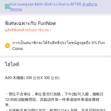
รับส่วนลดสูงสุด $200 เมื่อชำระเงินผ่าน AFTEE
คำอธิบาย
กิจกรรม
พิเศษเฉพาะกับ FunNow
ดูสิทธิพิเศษสำหรับสมาชิกเลย
การเป็นสมาชิกจะได้รับสิทธิประโยชน์สูงสุดถึง 3% Fun
Coins
ไฮไลท์
A20-木棧板( 330 公分X 330 公分)
・營位不含車位，車位需另行加購，下午2點可入園，撤帳日
12:30前須駛離營區。其餘請停第一停車場按停車場收費標
準。
・自搭帳及車泊營位規定：每營位以4人為限，至多可額外加1