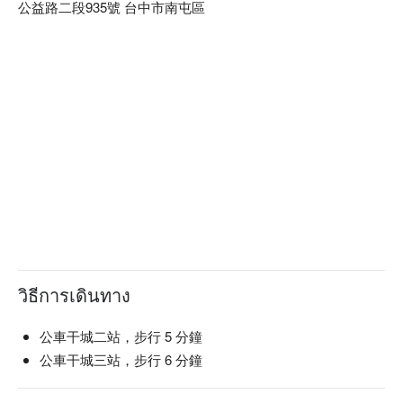
公益路二段935號 台中市南屯區
椒饗麻辣火鍋訂位、椒饗麻辣火鍋優惠資訊立刻查看⬇︎
วิธีการเดินทาง
公車干城二站，步行 5 分鐘
公車干城三站，步行 6 分鐘