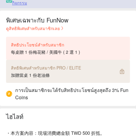
กิจกรรม
พิเศษเฉพาะกับ FunNow
ดูสิทธิพิเศษสำหรับสมาชิกเลย
สิทธิประโยชน์สำหรับสมาชิก
每桌贈 1 份梅花豬 / 美國牛 ( 2 選 1 )
สิทธิพิเศษสำหรับสมาชิก PRO / ELITE
加贈當桌 1 份老油條
การเป็นสมาชิกจะได้รับสิทธิประโยชน์สูงสุดถึง 3% Fun
Coins
ไฮไลท์
・本方案內容：現場消費總金額 TWD 500 折抵。