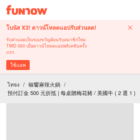
โบนัส X3! ดาวน์โหลดแอปรับส่วนลด!
รับส่วนลดเป็นของขวัญต้อนรับสมาชิกใหม่
TWD 300 เมื่อดาวน์โหลดแอปพลิเคชันครั้ง
แรก
ใช้แอพ
ไทจง
/
椒饗麻辣火鍋
/
預付訂金 500 元折抵 | 每桌贈梅花豬 / 美國牛 ( 2 選 1 )