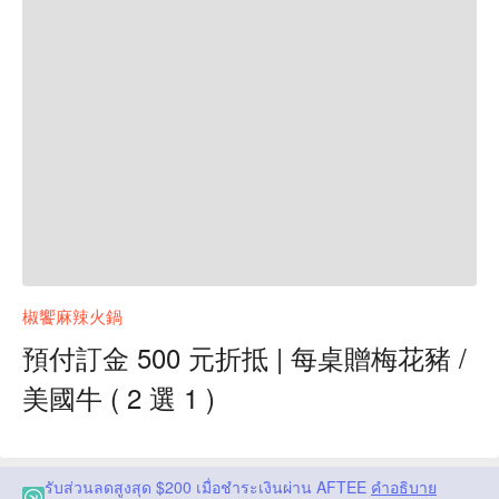
椒饗麻辣火鍋
預付訂金 500 元折抵 | 每桌贈梅花豬 /
美國牛 ( 2 選 1 )
รับส่วนลดสูงสุด $200 เมื่อชำระเงินผ่าน AFTEE
คำอธิบาย