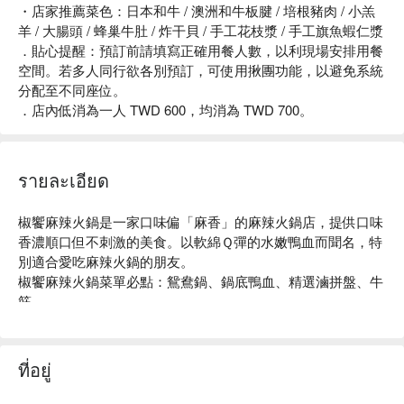
・店家推薦菜色：日本和牛 / 澳洲和牛板腱 / 培根豬肉 / 小羔
羊 / 大腸頭 / 蜂巢牛肚 / 炸干貝 / 手工花枝漿 / 手工旗魚蝦仁漿
．貼心提醒：預訂前請填寫正確用餐人數，以利現場安排用餐
空間。若多人同行欲各別預訂，可使用揪團功能，以避免系統
分配至不同座位。
．店內低消為一人 TWD 600，均消為 TWD 700。
รายละเอียด
椒饗麻辣火鍋是一家口味偏「麻香」的麻辣火鍋店，提供口味
香濃順口但不刺激的美食。以軟綿Ｑ彈的水嫩鴨血而聞名，特
別適合愛吃麻辣火鍋的朋友。

椒饗麻辣火鍋菜單必點：鴛鴦鍋、鍋底鴨血、精選滷拼盤、牛
筋

椒饗麻辣火鍋評價：Google 4.8 星好評推薦

椒饗麻辣火鍋推薦：位在台中南屯的椒饗麻辣鍋，深受不少網
友們的高度讚譽。就像隱藏在南屯區的寶石，提供美味的麻辣
ที่อยู่
火鍋，特別以水嫩的鴨血而聞名。這裡絕對適合三五好友聚
會，一起享受大口吃鍋的愉快時光。
