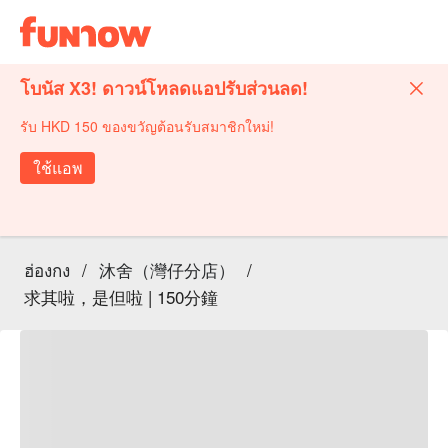
โบนัส X3! ดาวน์โหลดแอปรับส่วนลด!
รับ HKD 150 ของขวัญต้อนรับสมาชิกใหม่!
ใช้แอพ
ฮ่องกง
/
沐舍（灣仔分店）
/
求其啦，是但啦 | 150分鐘