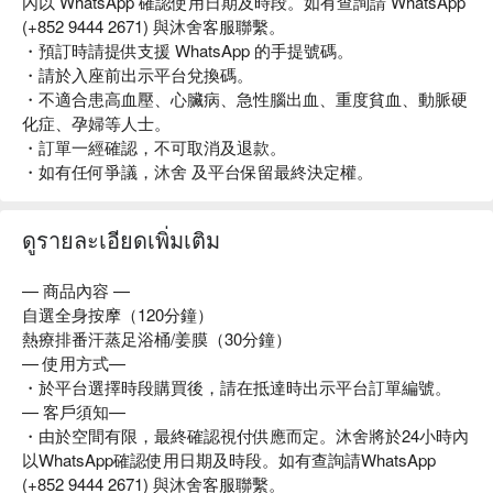
內以 WhatsApp 確認使用日期及時段。如有查詢請 WhatsApp
(+852 9444 2671) 與沐舍客服聯繫。
・預訂時請提供支援 WhatsApp 的手提號碼。
・請於入座前出示平台兌換碼。
・不適合患高血壓、心臟病、急性腦出血、重度貧血、動脈硬
化症、孕婦等人士。
・訂單一經確認，不可取消及退款。
・如有任何爭議，沐舍 及平台保留最終決定權。
ดูรายละเอียดเพิ่มเติม
— 商品內容 —
自選全身按摩（120分鐘）
熱療排番汗蒸足浴桶/姜膜（30分鐘）
— 使用方式—
・於平台選擇時段購買後，請在抵達時出示平台訂單編號。
— 客戶須知—
・由於空間有限，最終確認視付供應而定。沐舍將於24小時內
以WhatsApp確認使用日期及時段。如有查詢請WhatsApp
(+852 9444 2671) 與沐舍客服聯繫。