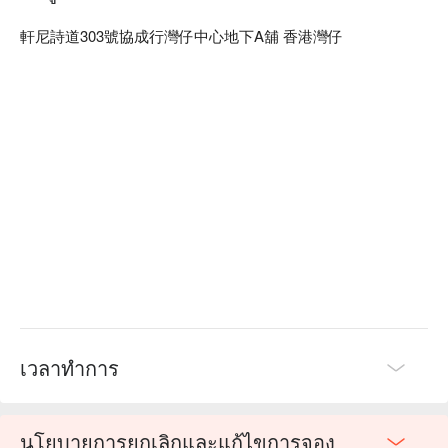
b. 交通方便：灣仔站A4 出口往集成中心方向，全程只需約 6 
分鐘

軒尼詩道303號協成行灣仔中心地下A舖 香港灣仔
灣仔按摩 - 沐舍立刻預訂
เวลาทำการ
นโยบายการยกเลิกและแก้ไขการจอง