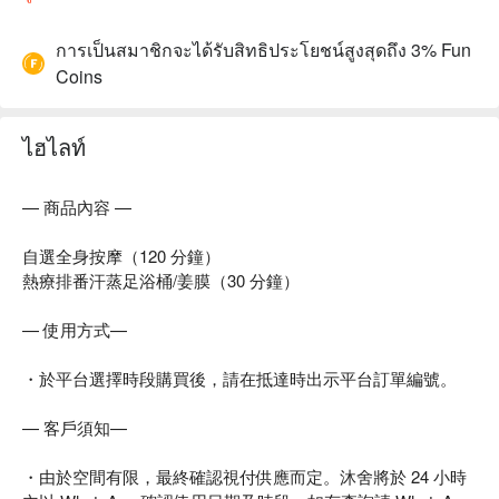
การเป็นสมาชิกจะได้รับสิทธิประโยชน์สูงสุดถึง 3% Fun
Coins
ไฮไลท์
— 商品內容 —
自選全身按摩（120 分鐘）
熱療排番汗蒸足浴桶/姜膜（30 分鐘）
— 使用方式—
・於平台選擇時段購買後，請在抵達時出示平台訂單編號。
— 客戶須知—
・由於空間有限，最終確認視付供應而定。沐舍將於 24 小時