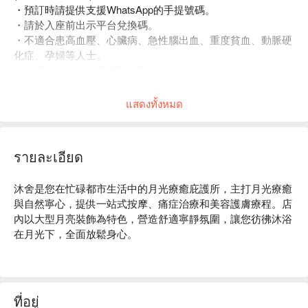
・預訂時請提供支援WhatsApp的手提號碼。
・請於入座前出示平台兌換碼。
・不適合患高血壓、心臟病、急性腦出血、重度貧血、動脈硬
化症、孕婦等人士。
・訂單一經確認，不可取消及退款。
・如有任何爭議，沐舍 及平台保留最終決定權。
แสดงทั้งหมด
รายละเอียด
沐舍是您在忙碌都市生活中的月光療癒庇護所，主打月光療癒
與自然寧心，提供一站式按摩、痛症治療和美容護膚療程。店
內以大型月亮裝飾為特色，營造舒適寧靜氛圍，讓您彷彿沐浴
在月光下，全面放鬆身心。

沐舍按摩推介：

a. 專業團隊：經驗豐富的泰籍按摩師、痛症理療師和專業美容
師，提供多樣化服務。

ที่อยู่