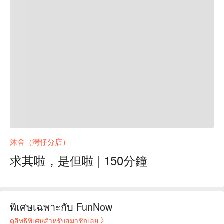
沐舍（灣仔分店）
求其啦，是但啦 | 150分鐘
พิเศษเฉพาะกับ FunNow
ดูสิทธิพิเศษสำหรับสมาชิกเลย