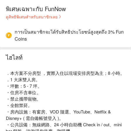
พิเศษเฉพาะกับ FunNow
ดูสิทธิพิเศษสำหรับสมาชิกเลย
การเป็นสมาชิกจะได้รับสิทธิประโยชน์สูงสุดถึง 3% Fun
Coins
ไฮไลท์
．本方案不分房型 ，實際入住以現場安排房型為主；8 小時。
．1 大床雙人房。
・坪數：5 - 7 坪。
・住房不含車位。
・禁止攜帶寵物。
・全館禁菸。
・房內設施：有窗房、VOD 隨選、YouTube、Netflix &
Disney+ ( 需自備帳號登入 )。
・公共設備：無線網路、24 小時自助機 Check in / out、mini
bar 餅乾、沖泡湯包供應、咖啡機。