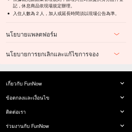
記，休息商品依現場規定辦理。
入住人數為 2 人，加人或延長時間須以現場公告為準。
นโยบายแพลตฟอร์ม
นโยบายการยกเลิกและแก้ไขการจอง
เกี่ยวกับ FunNow
ข้อตกลงและเงื่อนไข
ติดต่อเรา
ร่วมงานกับ FunNow