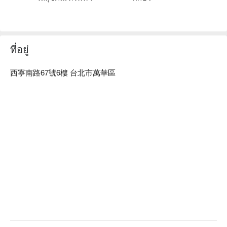
西門驛站出發。

旅居文旅 西門驛站優惠、旅居文旅 西門驛站住宿方案、旅居
文旅 西門驛站休息方案立刻查看⬇︎
ที่อยู่
西寧南路67號6樓 台北市萬華區