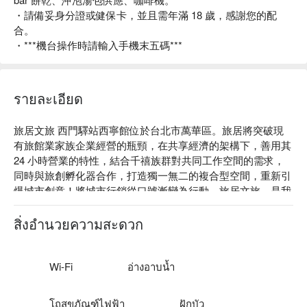
・請備妥身分證或健保卡，並且需年滿 18 歲，感謝您的配
合。
・***機台操作時請輸入手機末五碼***
รายละเอียด
旅居文旅 西門驛站西寧館位於台北市萬華區。旅居將突破現
有旅館業家族企業經營的瓶頸，在共享經濟的架構下，善用其 
24 小時營業的特性，結合千禧族群對共同工作空間的需求，
同時與旅創孵化器合作，打造獨一無二的複合型空間，重新引
爆城市創意！將城市行銷從口號漸變為行動。旅居文旅，是我
們重新定義旅館，將住宿導向的空間，翻轉成為體驗台灣文化
載體的實踐！

สิ่งอำนวยความสะดวก
旅居文旅 西門驛站西寧館評價：Google 4.5 星。

旅居文旅 西門驛站西寧館評價：網友好評推薦。

旅居文旅 西門驛站西寧館推薦：入住旅居文旅 西門驛站，讓
Wi-Fi
อ่างอาบน้ำ
你輕鬆探索熱門景點和餐飲選。座落在台北市萬華區，近西門
町、大稻埕碼頭、台北植物園，想了解台北，從入住旅居文旅 
โถสุขภัณฑ์ไฟฟ้า
ฝักบัว