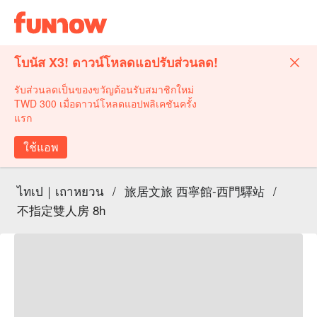
โบนัส X3! ดาวน์โหลดแอปรับส่วนลด!
รับส่วนลดเป็นของขวัญต้อนรับสมาชิกใหม่
TWD 300 เมื่อดาวน์โหลดแอปพลิเคชันครั้ง
แรก
ใช้แอพ
ไทเป｜เถาหยวน
/
旅居文旅 西寧館-西門驛站
/
不指定雙人房 8h