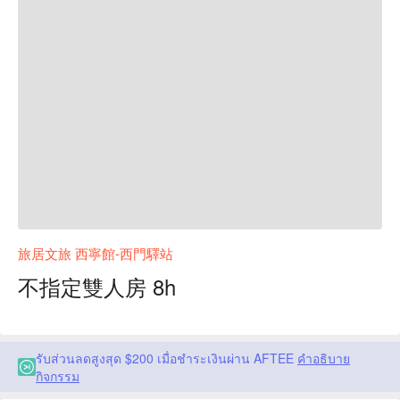
旅居文旅 西寧館-西門驛站
不指定雙人房 8h
รับส่วนลดสูงสุด $200 เมื่อชำระเงินผ่าน AFTEE
คำอธิบาย
กิจกรรม