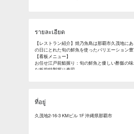
รายละเอียด
【レストラン紹介】焼乃魚島は那覇市久茂地にあ
の日にとれた旬の鮮魚を使ったバリエーション豊
【看板メニュー】

お任せ江戸前鮨握り：旬の鮮魚と優しい酢飯の味
な板前特製握り寿司。

おまかせ刺身：プロの目で厳選されたお魚を使用
りの盛り合わせに。

【店内雰囲気】高級感漂う店内には 8 名まで使
ที่อยู่
久茂地2-16-3 KMビル 1F 沖縄県那覇市