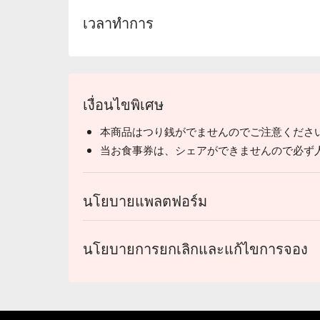
เวลาทำการ
เงื่อนไขพิเศษ
本商品はつり銭がでませんのでご注意くださ
当お食事券は、シェアができませんので必ず
นโยบายแพลตฟอร์ม
นโยบายการยกเลิกและแก้ไขการจอง