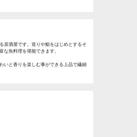
る居酒屋です。造りや鮨をはじめとするそ
富な魚料理を堪能できます。

わいと香りを楽しむ事ができる上品で繊細
したその時期一番美味しい旬のお魚をお造
える個室が完備されており、特別な日にご家