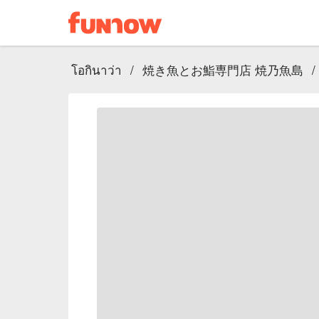
โอกินาว่า
/
焼き魚とお鮨専門店 焼乃魚島
/