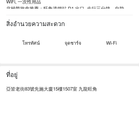
WiFi, 一次性用品

北極熊旅舍推薦：旺角港鐵站 D1 出口, 步行三分鐘、自助 
check in 

提供多個各種主題套房，視付供應情況而定。
สิ่งอำนวยความสะดวก
โทรทัศน์
จุดชาร์จ
Wi-Fi
ที่อยู่
亞皆老街83號先施大廈15樓1507室 九龍旺角