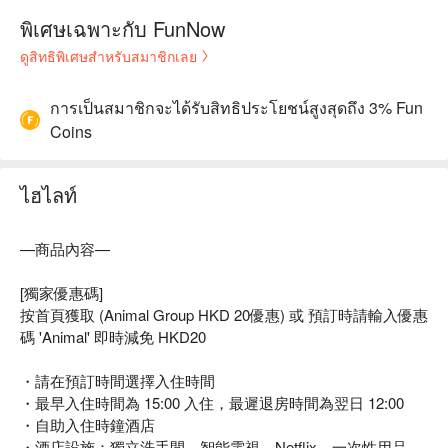
พิเศษเฉพาะกับ FunNow
ดูสิทธิพิเศษสำหรับสมาชิกเลย
การเป็นสมาชิกจะได้รับสิทธิประโยชน์สูงสุดถึง 3% Fun
Coins
ไฮไลท์
—商品內容—
[獨家優惠碼]
按首頁獲取 (Animal Group HKD 20優惠) 或 預訂時請輸入優惠
碼 'Animal' 即時減免 HKD20
・請在預訂時間選擇入住時間
・最早入住時間為 15:00 入住，最遲退房時間為翌日 12:00
・自助入住時鐘酒店
・酒店設施：獨立洗手間、智能電視、Netflix、一次性用品