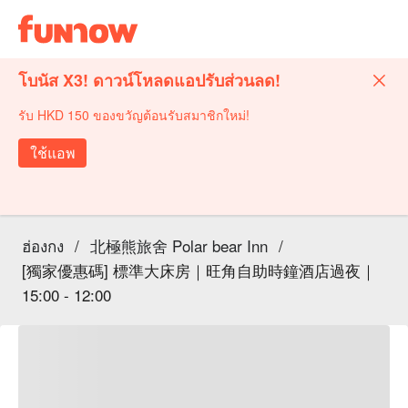
โบนัส X3! ดาวน์โหลดแอปรับส่วนลด!
รับ HKD 150 ของขวัญต้อนรับสมาชิกใหม่!
ใช้แอพ
ฮ่องกง
/
北極熊旅舍 Polar bear Inn
/
[獨家優惠碼] 標準大床房｜旺角自助時鐘酒店過夜｜
15:00 - 12:00