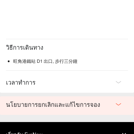
วิธีการเดินทาง
旺角港鐵站 D1 出口, 步行三分鐘
เวลาทำการ
นโยบายการยกเลิกและแก้ไขการจอง