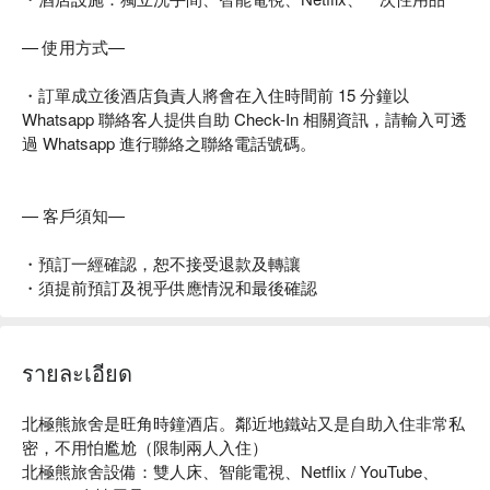
— 使用方式—
・訂單成立後酒店負責人將會在入住時間前 15 分鐘以
Whatsapp 聯絡客人提供自助 Check-In 相關資訊，請輸入可透
過 Whatsapp 進行聯絡之聯絡電話號碼。
— 客戶須知—
・預訂一經確認，恕不接受退款及轉讓
・須提前預訂及視乎供應情況和最後確認
รายละเอียด
北極熊旅舍是旺角時鐘酒店。鄰近地鐵站又是自助入住非常私
密，不用怕尷尬（限制兩人入住）

北極熊旅舍設備：雙人床、智能電視、Netflix / YouTube、