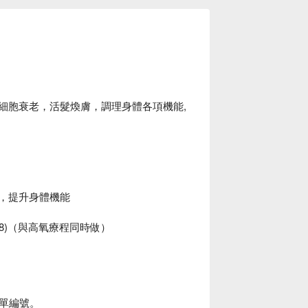
緩細胞衰老，活髮煥膚，調理身體各項機能,
康，提升身體機能
,298)（與高氧療程同時做）
單編號。