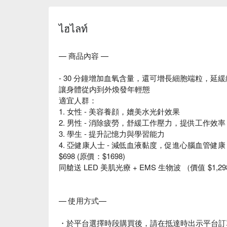
ไฮไลท์
— 商品內容 —
- 30 分鐘增加血氧含量，還可增長細胞端粒，延
讓身體從内到外煥發年輕態
適宜人群：
1. 女性 - 美容養顔，媲美水光針效果
2. 男性 - 消除疲勞，舒緩工作壓力，提供工作效率
3. 學生 - 提升記憶力與學習能力
4. 亞健康人士 - 減低血液黏度，促進心腦血管健
$698 (原價：$1698)
同艙送 LED 美肌光療 + EMS 生物波 （價值 $1
— 使用方式—
・於平台選擇時段購買後，請在抵達時出示平台訂