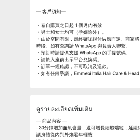
— 客戶須知—
・卷自購買之日起 1 個月內有效
・男士和女士均可（孕婦除外）。
・由於空間有限，最終確認視付供應而定。商家將於 24
時段。如有查詢請 WhatsApp 與負責人聯繫。
・預訂時請提供支援 WhatsApp 的手提號碼。
・請於入座前出示平台兌換碼。
・訂單一經確認，不可取消及退款。
・如有任何爭議，Emmebi Italia Hair Care &
ดูรายละเอียดเพิ่มเติม
— 商品內容 —
- 30分鐘增加血氧含量，還可增長細胞端粒，延
讓身體從内到外煥發年輕態