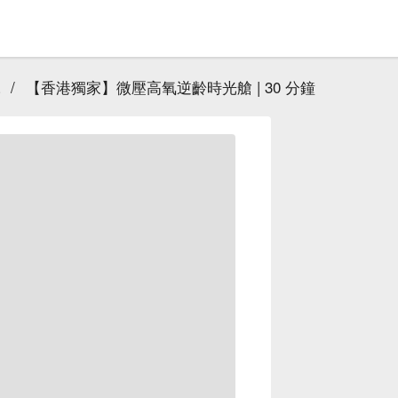
/
【香港獨家】微壓高氧逆齡時光艙 | 30 分鐘