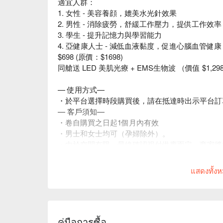
適宜人群：
1. 女性 - 美容養顔，媲美水光針效果
2. 男性 - 消除疲勞，舒緩工作壓力，提供工作效率
3. 學生 - 提升記憶力與學習能力
4. 亞健康人士 - 減低血液黏度，促進心腦血管健
$698 (原價：$1698)
同艙送 LED 美肌光療 + EMS生物波 （價值 $1,
— 使用方式—
・於平台選擇時段購買後，請在抵達時出示平台訂
— 客戶須知—
・卷自購買之日起1個月內有效
・男士和女士均可（孕婦除外）。
・由於空間有限，最終確認視付供應而定。商家將於2
段。如有查詢請WhatsApp與負責人聯繫。
・預訂時請提供支援WhatsApp的手提號碼。
แสดงทั้ง
・請於入座前出示平台兌換碼。
・訂單一經確認，不可取消及退款。
・如有任何爭議，Emmebi Italia Hair Care &
คู่มือการซื้อ