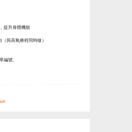
康，提升身體機能
298)（與高氧療程同時做）
單編號。
4小時內以WhatsApp確認使用日期及時
หมด
 Head Spa 及平台保留最終決定權。