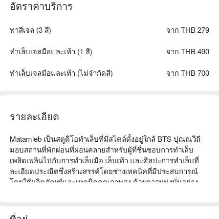
อัตราค่าบริการ
ทาสีเจล (3 สี)
จาก THB 279
ทำเล็บเจลมือและเท้า (1 สี)
จาก THB 490
ทำเล็บเจลมือและเท้า (ไม่จำกัดสี)
จาก THB 700
รายละเอียด
Matamleb เป็นสตูดิโอทำเล็บที่มีสไตล์ตั้งอยู่ใกล้ BTS ปุณณวิถี 
มอบสถานที่พักผ่อนที่ผ่อนคลายสำหรับผู้ที่ชื่นชอบการทำเล็บ 
เพลิดเพลินไปกับการทำเล็บมือ เล็บเท้า และศิลปะการทำเล็บที่
ละเอียดประณีตซึ่งสร้างสรรค์โดยช่างเทคนิคที่มีประสบการณ์
โดยใช้ผลิตภัณฑ์และเทคนิคคุณภาพสูง ด้วยความมุ่งมั่นอย่าง
แรงกล้าต่อสุขอนามัยและความปลอดภัย Matamleb รับประกัน
สภาพแวดล้อมที่สะอาดและสะดวกสบายสำหรับลูกค้าทุกคน จอง
ตอนนี้ที่ FunNow และเพลิดเพลินกับโปรโมชั่นพิเศษ!
ที่อยู่