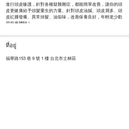
進行頭皮修護，針對各種疑難雜症，都能簡單改善，讓你的頭
皮更健康給予頭髮重生的力量。針對頭皮油膩、頭皮屑多、頭
皮紅腫發癢、異常掉髮、油垢味，改善保養良好，年輕老少歡
迎前來體驗 !

好好美學共享體驗館評價：網友好評推薦

好好美學共享體驗館服務：我們提供頭皮深層調理、頭皮調理
排酸舒壓等服務

ที่อยู่
好好美學共享體驗館推薦：鄰近捷運芝山站，步行約 1 分鐘即
可抵達。店內採用天然髮品，純草本頭皮調理產品不含西藥、
福華路153 巷 9 號 1 樓 台北市士林區
賀爾蒙，想擁有健康頭髮絕非難事 !

好好美學共享體驗館預約、好好美學共享體驗館價格、好好美
學共享體驗館優惠立刻查看 ⬇︎