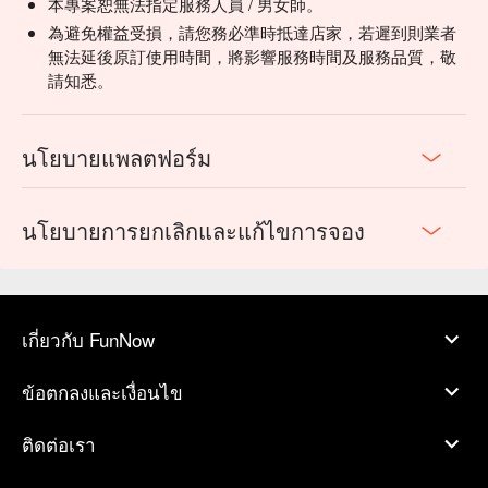
本專案恕無法指定服務人員 / 男女師。
為避免權益受損，請您務必準時抵達店家，若遲到則業者
無法延後原訂使用時間，將影響服務時間及服務品質，敬
請知悉。
นโยบายแพลตฟอร์ม
นโยบายการยกเลิกและแก้ไขการจอง
เกี่ยวกับ FunNow
ข้อตกลงและเงื่อนไข
ติดต่อเรา