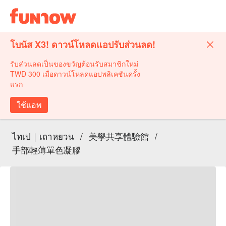
โบนัส X3! ดาวน์โหลดแอปรับส่วนลด!
รับส่วนลดเป็นของขวัญต้อนรับสมาชิกใหม่
TWD 300 เมื่อดาวน์โหลดแอปพลิเคชันครั้ง
แรก
ใช้แอพ
ไทเป｜เถาหยวน
/
美學共享體驗館
/
手部輕薄單色凝膠