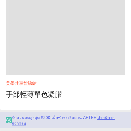
美學共享體驗館
手部輕薄單色凝膠
รับส่วนลดสูงสุด $200 เมื่อชำระเงินผ่าน AFTEE
คำอธิบาย
กิจกรรม