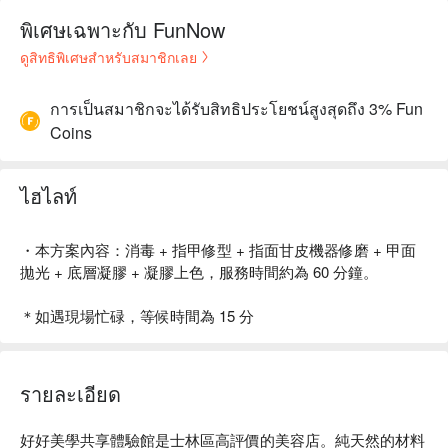
พิเศษเฉพาะกับ FunNow
ดูสิทธิพิเศษสำหรับสมาชิกเลย
การเป็นสมาชิกจะได้รับสิทธิประโยชน์สูงสุดถึง 3% Fun
Coins
ไฮไลท์
・本方案內容：消毒 + 指甲修型 + 指面甘皮機器修磨 + 甲面
拋光 + 底層凝膠 + 凝膠上色，服務時間約為 60 分鐘。
＊如遇現場忙碌，等候時間為 15 分
รายละเอียด
好好美學共享體驗館是士林區高評價的美容店。純天然的材料