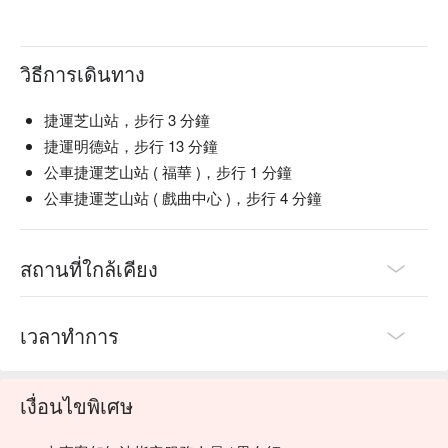
วิธีการเดินทาง
捷運芝山站，步行 3 分鐘
捷運明德站，步行 13 分鐘
公車捷運芝山站 ( 福華 )，步行 1 分鐘
公車捷運芝山站 ( 戲曲中心 )，步行 4 分鐘
สถานที่ใกล้เคียง
เวลาทำการ
เงื่อนไขพิเศษ