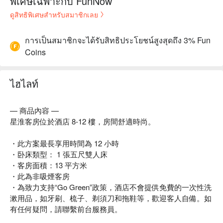
พิเศษเฉพาะกับ FunNow
ดูสิทธิพิเศษสำหรับสมาชิกเลย
การเป็นสมาชิกจะได้รับสิทธิประโยชน์สูงสุดถึง 3% Fun
Coins
ไฮไลท์
— 商品內容 —
星淮客房位於酒店 8-12 樓，房間舒適時尚。
・此方案最長享用時間為 12 小時
・卧床類型： 1 張五尺雙人床
・客房面積：13 平方米
・此為非吸煙客房
・為致力支持“Go Green”政策，酒店不會提供免費的一次性洗
漱用品，如牙刷、梳子、剃須刀和拖鞋等，歡迎客人自備。如
有任何疑問，請聯繫前台服務員。