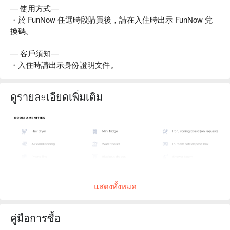
— 使用方式—
・於 FunNow 任選時段購買後，請在入住時出示 FunNow 兌
換碼。
— 客戶須知—
・入住時請出示身份證明文件。
ดูรายละเอียดเพิ่มเติม
แสดงทั้งหมด
คู่มือการซื้อ