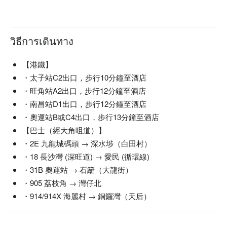
วิธีการเดินทาง
【港鐵】
・太子站C2出口，步行10分鐘至酒店
・旺角站A2出口，步行12分鐘至酒店
・南昌站D1出口，步行12分鐘至酒店
・奧運站B或C4出口，步行13分鐘至酒店
【巴士（經大角咀道）】
・2E 九龍城碼頭 → 深水埗（白田村）
・18 長沙灣 (深旺道) → 愛民 (循環線)
・31B 奧運站 → 石籬（大龍街）
・905 荔枝角 → 灣仔北
・914/914X 海麗村 → 銅鑼灣（天后）