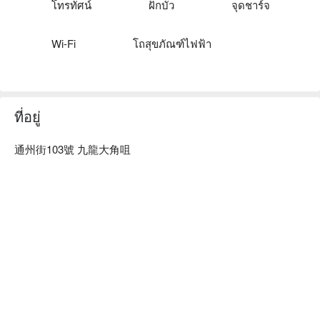
โทรทัศน์
ฝักบัว
จุดชาร์จ
Wi-Fi
โถสุขภัณฑ์ไฟฟ้า
ที่อยู่
通州街103號 九龍大角咀