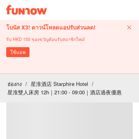
โบนัส X3! ดาวน์โหลดแอปรับส่วนลด!
รับ HKD 150 ของขวัญต้อนรับสมาชิกใหม่!
ใช้แอพ
ฮ่องกง
/
星淮酒店 Starphire Hotel
/
星淮雙人床房 12h｜21:00 - 09:00｜酒店過夜優惠