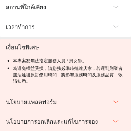
สถานที่ใกล้เคียง
เวลาทำการ
เงื่อนไขพิเศษ
本專案恕無法指定服務人員 / 男女師。
為避免權益受損，請您務必準時抵達店家，若遲到則業者
無法延後原訂使用時間，將影響服務時間及服務品質，敬
請知悉。
นโยบายแพลตฟอร์ม
นโยบายการยกเลิกและแก้ไขการจอง