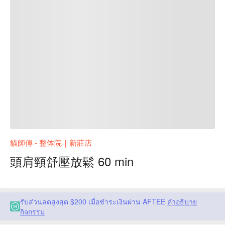
貓師傅 - 整体院｜新莊店
頭肩頸舒壓放鬆 60 min
รับส่วนลดสูงสุด $200 เมื่อชำระเงินผ่าน AFTEE
คำอธิบาย
กิจกรรม