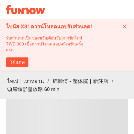
โบนัส X3! ดาวน์โหลดแอปรับส่วนลด!
รับส่วนลดเป็นของขวัญต้อนรับสมาชิกใหม่
TWD 300 เมื่อดาวน์โหลดแอปพลิเคชันครั้ง
แรก
ใช้แอพ
ไทเป｜เถาหยวน
/
貓師傅 - 整体院｜新莊店
/
頭肩頸舒壓放鬆 60 min