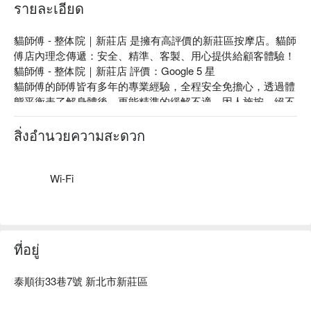
รายละเอียด
貓師傅 - 整体院｜新莊店 是擁有高評價的新莊區按摩店。貓師
傅店內理念傳遞：安全、精準、客製、用心提供給顧客體驗！

貓師傅 - 整体院｜新莊店 評價：Google 5 星

貓師傅的師傅皆有多年的專業經驗，全程安全免擔心，透過體
態平衡表了解身體後，更能精準的緩解不適，因人施按，絕不
會一套制式手法按所有人，細心觀察受痛程度並作調整，耐心
講解不適原因。

สิ่งอำนวยความสะดวก
貓師傅 - 整体院｜新莊店 頭肩頸舒壓放鬆 60 分鐘，適合長時
間使用 3C 產品、睡眠品質及經常頭昏腦脹族群，加強排酸疏
導肩膀僵硬釋壓。

Wi-Fi
貓師傅 - 整体院｜新莊店 預約、貓師傅 - 整体院｜新莊店 價
格、貓師傅 - 整体院｜新莊店 優惠立刻查看⬇︎
ที่อยู่
泰順街33巷7號 新北市新莊區