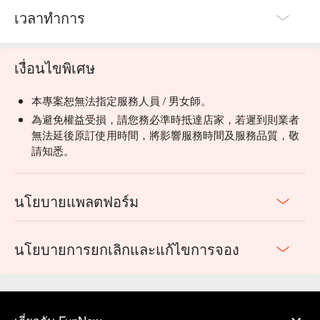
เวลาทำการ
เงื่อนไขพิเศษ
本專案恕無法指定服務人員 / 男女師。
為避免權益受損，請您務必準時抵達店家，若遲到則業者
無法延後原訂使用時間，將影響服務時間及服務品質，敬
請知悉。
นโยบายแพลตฟอร์ม
นโยบายการยกเลิกและแก้ไขการจอง