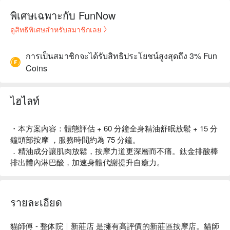
พิเศษเฉพาะกับ FunNow
ดูสิทธิพิเศษสำหรับสมาชิกเลย
การเป็นสมาชิกจะได้รับสิทธิประโยชน์สูงสุดถึง 3% Fun
Coins
ไฮไลท์
・本方案內容：體態評估 + 60 分鐘全身精油舒眠放鬆 + 15 分
鐘頭部按摩 ，服務時間約為 75 分鐘。
．精油成分讓肌肉放鬆，按摩力道更深層而不痛。鈦金排酸棒
排出體內淋巴酸，加速身體代謝提升自癒力。
รายละเอียด
貓師傅 - 整体院｜新莊店 是擁有高評價的新莊區按摩店。貓師