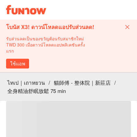
โบนัส X3! ดาวน์โหลดแอปรับส่วนลด!
รับส่วนลดเป็นของขวัญต้อนรับสมาชิกใหม่
TWD 300 เมื่อดาวน์โหลดแอปพลิเคชันครั้ง
แรก
ใช้แอพ
ไทเป｜เถาหยวน
/
貓師傅 - 整体院｜新莊店
/
全身精油舒眠放鬆 75 min