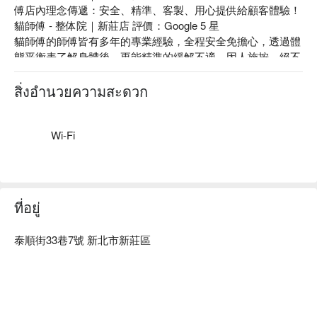
傅店內理念傳遞：安全、精準、客製、用心提供給顧客體驗！

貓師傅 - 整体院｜新莊店 評價：Google 5 星

貓師傅的師傅皆有多年的專業經驗，全程安全免擔心，透過體
態平衡表了解身體後，更能精準的緩解不適，因人施按，絕不
會一套制式手法按所有人，細心觀察受痛程度並作調整，耐心
講解不適原因。

สิ่งอำนวยความสะดวก
貓師傅 - 整体院｜新莊店 頭肩頸舒壓放鬆 60 分鐘，適合長時
間使用 3C 產品、睡眠品質及經常頭昏腦脹族群，加強排酸疏
導肩膀僵硬釋壓。

Wi-Fi
貓師傅 - 整体院｜新莊店 預約、貓師傅 - 整体院｜新莊店 價
格、貓師傅 - 整体院｜新莊店 優惠立刻查看⬇︎
ที่อยู่
泰順街33巷7號 新北市新莊區