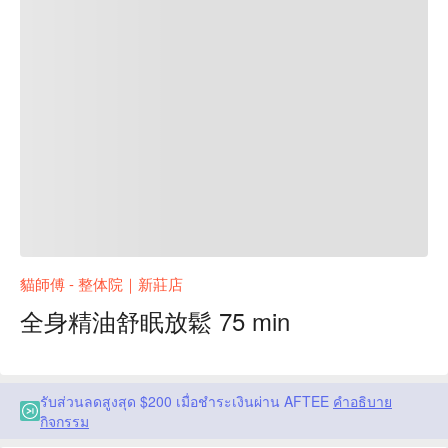
貓師傅 - 整体院｜新莊店
全身精油舒眠放鬆 75 min
รับส่วนลดสูงสุด $200 เมื่อชำระเงินผ่าน AFTEE
คำอธิบาย
กิจกรรม