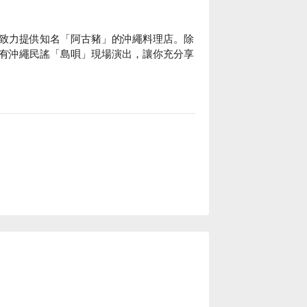
致力提供知名「阿古豬」的沖繩料理店。除
有沖繩民謠「島唄」現場演出，讓你充分享
嚐沖繩風情。以大片木板鋪製而成的大長
聚會、公司聚餐，或是在沖繩旅遊途中的用