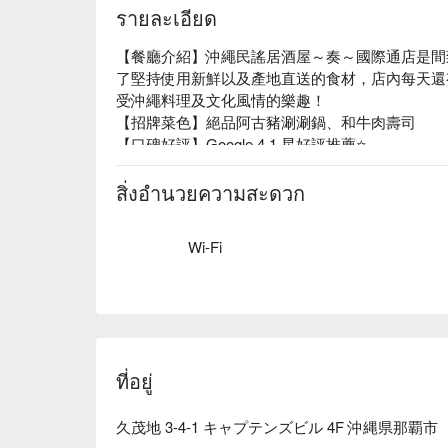
รายละเอียด
【餐廳介紹】沖繩民謠居酒屋～奏～國際通店是間
了堅持使用新鮮以及產地直送的食材，店內每天還
受沖繩料理及文化風情的樂趣！

【招牌菜色】絕品阿古豬涮涮鍋、和牛肉壽司

【口碑好評】Google 4.1 星好評推薦⭐️

【更多推薦】位置近國際通，適合在逛街後前來品
桌，營造時髦且充滿個性的用餐空間。不論是多人
สิ่งอำนวยความสะดวก
餐體驗，都是一場舒適且美味的盛宴。
Wi-Fi
ที่อยู่
久茂地 3-4-1 キャプテンズビル 4F 沖縄県那覇市