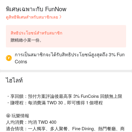
พิเศษเฉพาะกับ FunNow
ดูสิทธิพิเศษสำหรับสมาชิกเลย
สิทธิประโยชน์สำหรับสมาชิก
贈精緻小菜一份。
การเป็นสมาชิกจะได้รับสิทธิประโยชน์สูงสุดถึง 3% Fun
Coins
ไฮไลท์
・享回饋：預付方案評論後最高享 3% FunCoins 回饋無上限
・賺哩程：每消費滿 TWD 30，即可獲得 1 個哩程
🤩 玩樂情報
人均消費：均消 TWD 400
適合情境：一人獨享、多人聚餐、Fine Dining、熱門餐廳、商