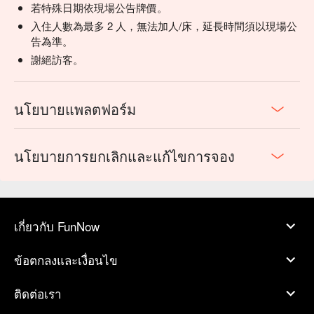
若特殊日期依現場公告牌價。
入住人數為最多 2 人，無法加人/床，延長時間須以現場公
告為準。
謝絕訪客。
นโยบายแพลตฟอร์ม
นโยบายการยกเลิกและแก้ไขการจอง
เกี่ยวกับ FunNow
ข้อตกลงและเงื่อนไข
ติดต่อเรา