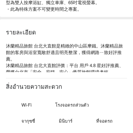
型為雙人按摩浴缸、獨立車庫、65吋電視螢幕。
・此為特殊方案不可變更時間之專案。
รายละเอียด
沐蘭精品旅館 台北大直館是精緻的中山區摩鐵。沐蘭精品旅
館的客房與浴室寬敞舒適且明亮整潔，獲得網路ㄧ致好評推
薦。

沐蘭精品旅館 台北大直館評價：平台 用戶 4.8 星好評推薦、
榮獲台北市「安全、安靜、安心」優質旅館環境考核

沐蘭精品旅館 台北大直館推薦：距捷運劍南站步行 10 分鐘，
比鄰美麗華百樂園，可同時享受美食與購物樂趣，也可搭乘摩
สิ่งอำนวยความสะดวก
天輪一覽台北夜景，周邊景點則推薦松山機場觀景台、大湖公
園在都會中體驗非日常的樂趣。

沐蘭精品旅館 台北大直館優惠、台北沐蘭精品旅館住宿方
Wi-Fi
โรงจอดรถส่วนตัว
案、台北沐蘭精品旅館休息方案立刻查看⬇︎
จากุซซี่
มินิบาร์
ที่จอดรถ