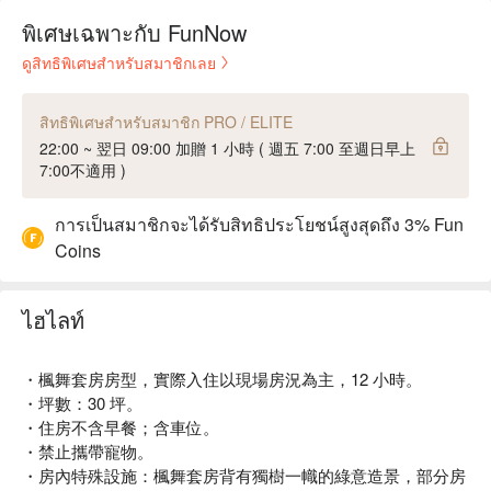
พิเศษเฉพาะกับ FunNow
ดูสิทธิพิเศษสำหรับสมาชิกเลย
สิทธิพิเศษสำหรับสมาชิก PRO / ELITE
22:00 ~ 翌日 09:00 加贈 1 小時 ( 週五 7:00 至週日早上
7:00不適用 )
การเป็นสมาชิกจะได้รับสิทธิประโยชน์สูงสุดถึง 3% Fun
Coins
ไฮไลท์
・楓舞套房房型，實際入住以現場房況為主，12 小時。
・坪數：30 坪。
・住房不含早餐；含車位。
・禁止攜帶寵物。
・房內特殊設施：楓舞套房背有獨樹一幟的綠意造景，部分房