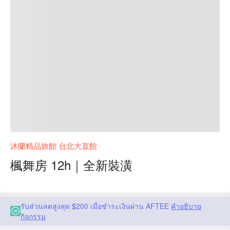
沐蘭精品旅館 台北大直館
楓舞房 12h｜全新裝潢
รับส่วนลดสูงสุด $200 เมื่อชำระเงินผ่าน AFTEE
คำอธิบาย
กิจกรรม