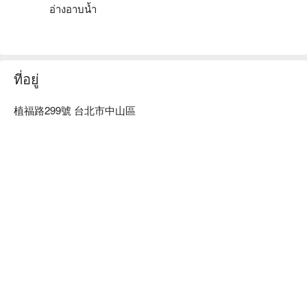
อ่างอาบน้ำ
ที่อยู่
植福路299號 台北市中山區