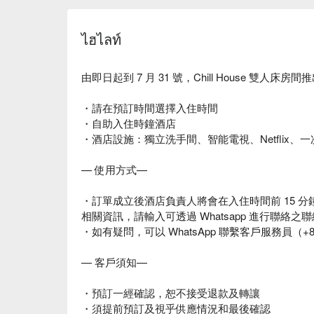
ไฮไลท์
由即日起到 7 月 31 號，Chill House 雙人床
・請在預訂時間選擇入住時間
・自助入住時鐘酒店
・酒店設施：獨立洗手間、智能電視、Netflix、
— 使用方式—
・訂單成立後酒店負責人將會在入住時間前 15 分鐘以 W
相關資訊，請輸入可透過 Whatsapp 進行聯絡之
・如有疑問，可以 WhatsApp 聯繫客戶服務員（+852
— 客戶須知—
・預訂一經確認，恕不接受退款及轉讓
・須提前預訂及視乎供應情況和最後確認