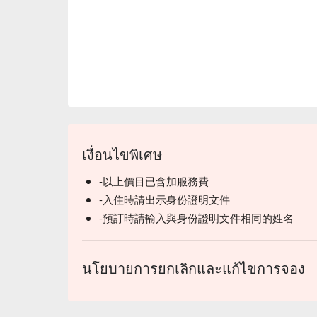
เงื่อนไขพิเศษ
-以上價目已含加服務費
-入住時請出示身份證明文件
-預訂時請輸入與身份證明文件相同的姓名
นโยบายการยกเลิกและแก้ไขการจอง