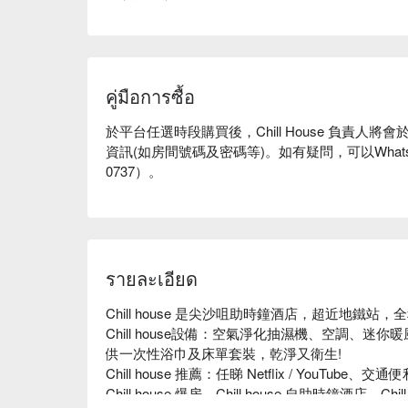
คู่มือการซื้อ
於
平台
任選時段購買後，
Chill House
負責人將會
資訊
(
如房間號碼及密碼等
)
。如有疑問，可以
What
0737
）。
รายละเอียด
Chill house 是尖沙咀助時鐘酒店，超近地鐵站
Chill house設備：空氣淨化抽濕機、空調、
供一次性浴巾及床單套裝，乾淨又衛生!

Chill house 推薦：任睇 Netflix / YouTube、交通便利
Chill house 爆房、Chill house 自助時鐘酒店