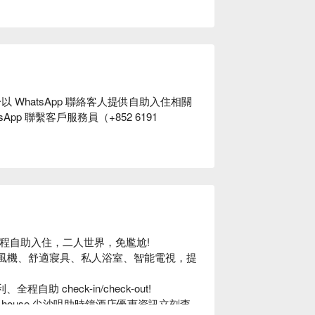
於以
WhatsApp
聯絡客人提供自助入住相關
sApp
聯繫客戶服務員（
+852 6191
，全程自助入住，二人世界，免尷尬!

迷你暖風機、舒適寢具、私人浴室、智能電視，提
、全程自助 check-in/check-out!

、Chill house 尖沙咀助時鐘酒店優惠資訊立刻查