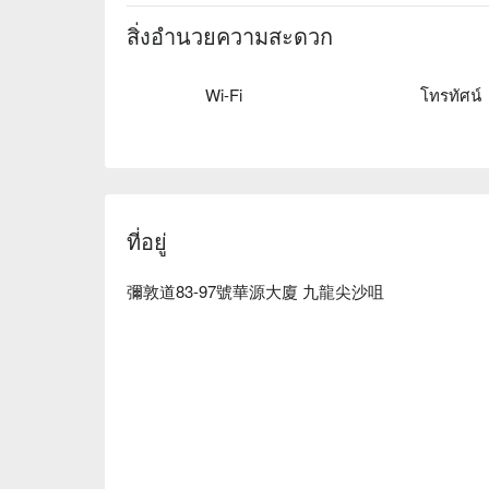
看⬇︎
สิ่งอำนวยความสะดวก
Wi-Fi
โทรทัศน์
ที่อยู่
彌敦道83-97號華源大廈 九龍尖沙咀