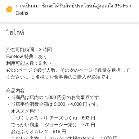
การเป็นสมาชิกจะได้รับสิทธิประโยชน์สูงสุดถึง 3% Fun
Coins
ไฮไลท์
滞在可能時間：2 時間
FunNow 特典：あり
利用可能人数：2 名 ~
※次のページで必ず人数、その次のページで数量を選択して
ください 。１名様１お食事券のご購入が必須です。
商品内容：
・当商品は店内の 1,000 円分のお食事券です。
・当店平均消費金額は 3,000 ~ 4,000 円です。
・オススメ料理：
手づくりとろ～り チーズつくね 693 円
でっかい鶏唐！ ジューシー揚げ 770 円
おたふくオムレツ 616 円
こだわり名物！！ でっかい大根のおでん 1,078 円