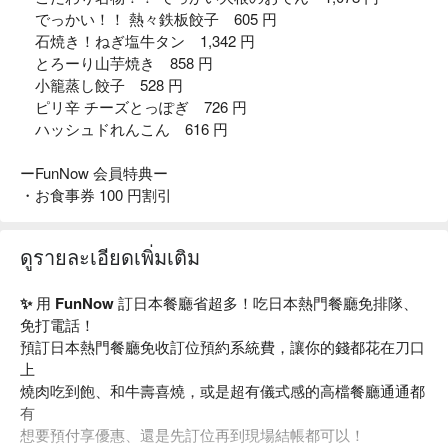
でっかい！！ 熱々鉄板餃子 605 円
石焼き！ねぎ塩牛タン 1,342 円
とろーり山芋焼き 858 円
小籠蒸し餃子 528 円
ピリ辛 チーズとっぽぎ 726 円
ハッシュドれんこん 616 円
ーFunNow 会員特典ー
・お食事券 100 円割引
ดูรายละเอียดเพิ่มเติม
✨ 用 FunNow 訂日本餐廳省超多！吃日本熱門餐廳免排隊、
免打電話！
預訂日本熱門餐廳免收訂位預約系統費，讓你的錢都花在刀口
上
燒肉吃到飽、和牛壽喜燒，或是超有儀式感的高檔餐廳通通都
有
想要預付享優惠、還是先訂位再到現場結帳都可以！