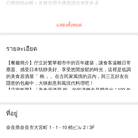
日圓價格結帳＋各種信用卡優惠讓你省更多💰
多元化預約政策留給你滿滿彈性，馬上預訂👇
แสดงทั้งหมด
รายละเอียด
【餐廳簡介】佇立於繁華都市中的百年建築，讓食客遠離日常
塵囂、感受日本恬靜美好、享受悠閒放鬆的時光，這裡是低調
的美食居酒屋「 椀 」。在古民家風情的店內，與三五好友在
隱密的包廂中，大啖創意和風現代料理吧！

【店家氛圍】「美食居酒屋 椀」的裝潢概念是營造出 “ 100 年
前的日本古民房 ” 的復古氣氛。使用木質建材及暖色系照明，
再以細竹及和服腰帶等材料裝飾店內，打造出純和風的用餐空
間。在匠人精心設計的沈穩日式氛圍中，以美酒佳餚招待來
ที่อยู่
客、帶您品味日常之美。此外，如同店名「 椀 」（碗）一
樣，本店對於餐具也十分講究。店內部分餐具來自櫪木縣的純
奈良県奈良市大宮町 1 - 1 - 10 梢ビル 2 / 3F
手工益子燒，與餐廳裝潢完美結合，更襯托料理美味。

【招牌菜色】
