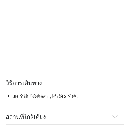
餐前沙拉：本店提供的餐前沙拉可免費續盤，還有多種口味沙
拉醬任選搭配。飯前先用蔬菜墊肚子，可以減緩身體對醣分的
吸收，抑制血糖值急遽上升或過度攝取醣分。

陶杯裝啤酒：啤酒以陶瓷杯提供，用嚴選的杯子和益子燒的餐
盤為美食加分，帶給來客別有一番風味的用餐體驗。

一天一碗味噌湯：餐點最後會招待每人一碗味噌湯，湯中含有
的大豆蛋白可以溶解血液中的膽固醇，讓血管更健康喔！
วิธีการเดินทาง
JR 全線「奈良站」步行約 2 分鐘。
สถานที่ใกล้เคียง