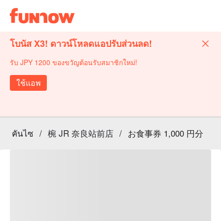
โบนัส X3! ดาวน์โหลดแอปรับส่วนลด!
รับ JPY 1200 ของขวัญต้อนรับสมาชิกใหม่!
ใช้แอพ
คันไซ
/
椀 JR 奈良站前店
/
お食事券 1,000 円分