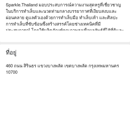
Sparkle.Thailand มอบประสบการณ์ความงามสุดหรูที่เชี่ยวชาญ
ในบริการทำเล็บและนวดท่ามกลางบรรยากาศที่เงียบสงบและ
ผ่อนคลาย ดูแลตัวเองด้วยการทำเล็บมือ ทำเล็บเท้า และศิลปะ
การทำเล็บที่ซับซ้อนซึ่งสร้างสรรค์โดยช่างเทคนิคที่มี
ประสบการณ์ โดยใช้ผลิตภัณฑ์คุณภาพสูงเพื่อผลลัพธ์ที่ไร้ที่ติและ
สดใส ด้วยความมุ่งมั่นในเรื่องสุขอนามัยและความปลอดภัย 
Sparkle.Thailand รับประกันสภาพแวดล้อมที่สะอาดและสะดวก
สบายสำหรับลูกค้าทุกคน จองตอนนี้ที่ FunNow และเพลิดเพลิน
ที่อยู่
กับโปรโมชั่นพิเศษ!
460 ถนน สิรินธร แขวงบางพลัด เขตบางพลัด กรุงเทพมหานคร
10700