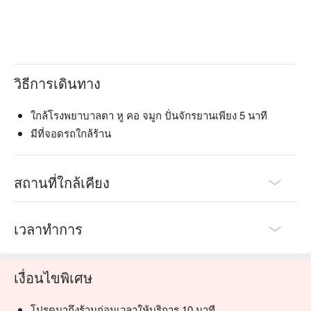
วิธีการเดินทาง
ใกล้โรงพยาบาลตา หู คอ จมูก ปั่นจักรยานเพียง 5 นาที
มีที่จอดรถใกล้ร้าน
สถานที่ใกล้เคียง
เวลาทำการ
เงื่อนไขพิเศษ
โปรดมาถึงร้านก่อนเวลาให้บริการ 10 นาที