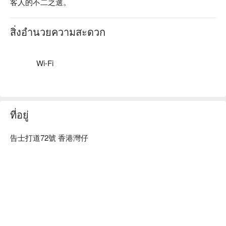
客人的不二之選。
熱盤區：
สิ่งอำนวยความสะดวก
鮑汁燴花膠｜酥炸生蠔｜芝士蘑菇焗蟹蓋｜避風塘炒龍蝦鉗｜
法式焗田螺｜蠔皇燴鴨掌｜慢煮紅酒牛頰肉｜3.6牛乳蒸海鮮
蛋白｜迷迭香蜜糖燒雞｜霸王雞｜法式雜菜燴羊肉｜煎盲曹魚
Wi-Fi
柳配白酒汁｜煎三文魚柳配蜜糖香橙汁｜娘惹咖喱配薄餅｜意
式巴馬火腿意粉
甜品區：
即製窩夫｜巴斯克芝士蛋糕｜青蘋果慕絲蛋糕｜櫻桃蛋糕｜榛
ที่อยู่
子朱古力卷｜
士多啤梨拿破崙｜蘋果金寶｜焦糖燉蛋｜荔枝奶凍｜香芒椰汁
告士打道72號 香港灣仔
布甸｜椰汁西米糕｜杏仁茶燉蛋白｜花生撻｜葡式蛋撻｜時令
鮮果｜Häagen-Dazs雪糕
廚師即席烹調 :
法國經典甜品「橙酒煮班戟」
*自助餐食物款式較多，不能盡錄。
*自助餐食物輪流供應，如有更改，恕不另行通知。