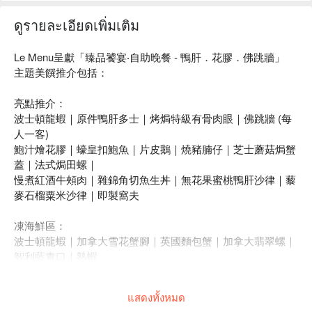
ดูรายละเอียดเพิ่มเติม
Le Menu呈獻「臻品饕宴‧自助晚餐 - 鴨肝．花膠．佛跳牆」
主題美饌推介包括：
亮點推介：
波士頓龍蝦｜原件鴨肝多士｜烤焗特級有骨肉眼｜佛跳牆 (每
人一客)
鮑汁燴花膠｜蠔皇扣鮑魚｜片皮鵝｜燒豬腩仔｜芝士蘑菇焗蟹
蓋｜法式焗田螺｜
慢煮紅酒牛頰肉｜雜錦角切魚生丼｜無花果蜜桃鴨肝沙律｜藜
麥石榴粟米沙律｜即製窩夫
凍海鮮區：
波士頓龍蝦｜加拿大雪花蟹腳｜英國麵包蟹｜加拿大翡翠螺｜
智利藍青口｜熟蝦
刺身及壽司區：
แสดงทั้งหมด
三文魚｜吞拿魚｜劍魚｜赤貝｜甜蝦｜八爪魚｜雜錦角切魚生