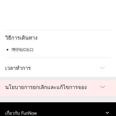
วิธีการเดินทาง
灣仔站C出口
เวลาทำการ
นโยบายการยกเลิกและแก้ไขการจอง
เกี่ยวกับ FunNow