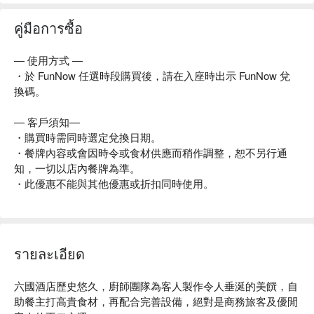
丼 (壽司即叫即做)
คู่มือการซื้อ
冷盤區：
煙三文魚｜煙鮫魚｜意大利火腿｜莎樂美香腸｜雜錦芝士拼盤
— 使用方式 —
｜豬肉凍批
・於 FunNow 任選時段購買後，請在入座時出示 FunNow 兌
換碼。
沙律區：
無花果蜜桃鴨肝沙律｜藜麥石榴粟米沙律｜蕃茄莫薩里拉芝士
— 客戶須知—
沙律
・購買時需同時選定兌換日期。
青木瓜柚子花膠鮮蝦沙律｜燒甜薯仔煙肉沙律｜泰式燒牛肉沙
・餐牌內容或會因時令或食材供應而稍作調整，恕不另行通
律｜菠菜蛋批
知，一切以店內餐牌為準。
・此優惠不能與其他優惠或折扣同時使用。
湯類：
佛跳牆 (每人一客)｜羅宋湯
鐵板燒：
รายละเอียด
原件鴨肝多士｜虎蝦｜豬頸肉串｜雞軟骨串｜ 多春魚｜鮮菠
蘿｜蔬菜串燒
六國酒店歷史悠久，廚師團隊為客人製作令人垂涎的美饌，自
肉車區：
助餐主打高貴食材，再配合完善設備，絕對是商務旅客及優閒
烤焗特級有骨肉眼｜片皮鵝｜燒豬腩仔｜肉眼牛扒