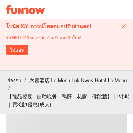
โบนัส X3! ดาวน์โหลดแอปรับส่วนลด!
รับ HKD 150 ของขวัญต้อนรับสมาชิกใหม่!
ใช้แอพ
ฮ่องกง
/
六國酒店 Le Menu Luk Kwok Hotel Le Menu
/
【臻品饕宴 ‧ 自助晚餐 - 鴨肝．花膠．佛跳牆】｜2小時
｜買3送1優惠(成人)