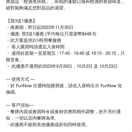
典甜品「橙酒煮班戟」，班戟的蓬鬆口感和橙酒的香甜味道，
絕對能夠滿足您對甜品的渴望。
【買3送1優惠】
・推廣期：即日起2023年11月30日
・優惠: 買3送1優惠 (平均每位只需港幣$448.5)
・此方案提供2小時用餐服務
・ 客人購買時請選定入座時間
・ 適用於星期一至星期五 : 17:45 - 19:45 或 18:15 - 20:15，只
限堂食。
・ 此優惠不適用於2023年9月29日，10月2日 及 10月23日
— 使用方式 —
・於 FunNow 任選時段購買後，請在入座時出示 FunNow 兌
換碼。
— 客戶須知—
・餐牌內容或會因時令或食材供應而稍作調整，恕不另行通
知，一切以店內餐牌為準。
・此優惠不能與其他優惠或折扣同時使用。