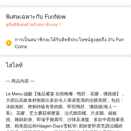
พิเศษเฉพาะกับ FunNow
ดูสิทธิพิเศษสำหรับสมาชิกเลย
การเป็นสมาชิกจะได้รับสิทธิประโยชน์สูงสุดถึง 3% Fun
Coins
ไฮไลท์
— 商品內容 —
Le Menu 誠獻【臻品饕宴‧自助晚餐 - 鴨肝．花膠．佛跳牆】，
大廚以高級食材炮製出多款令人垂涎慾滴的佳餚美饌，包括：
冰鎮海鮮、烤焗特級有骨肉眼、即煎鴨肝、佛跳牆(每人一
客)、花膠、芝士蘑菇焗蟹蓋、法式焗田螺、片皮鵝、鐵板
燒、雜錦刺身、即場手握壽司、沙律及凍盤、多款中西熱葷美
饌、精美甜品和Häagen-Dazs雪糕等! 廚師更即席烹調法國經